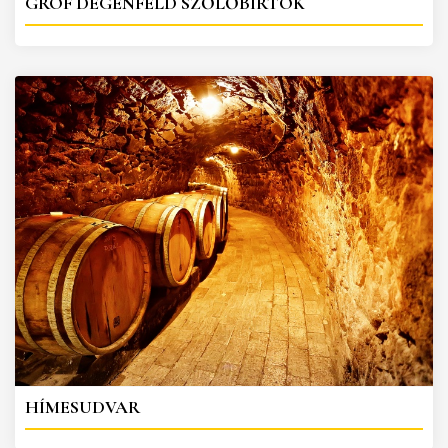
GRÓF DEGENFELD SZŐLŐBIRTOK
HÍMESUDVAR