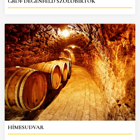
GRÓF DEGENFELD SZŐLŐBIRTOK
HÍMESUDVAR