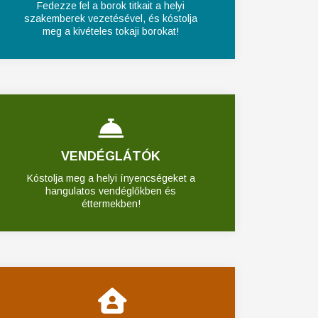
Fedezze fel a borok titkait a helyi
szakemberek vezetésével, és kóstolja
meg a kivételes tokaji borokat!
VENDÉGLÁTÓK
Kóstolja meg a helyi ínyencségeket a
hangulatos vendéglőkben és
éttermekben!