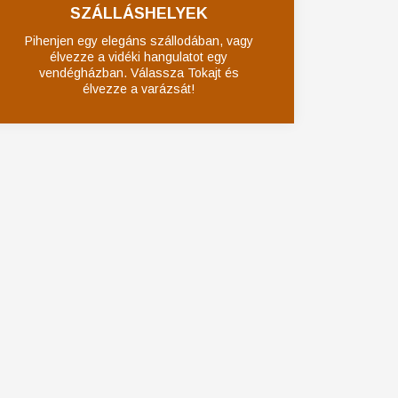
SZÁLLÁSHELYEK
Pihenjen egy elegáns szállodában, vagy
élvezze a vidéki hangulatot egy
vendégházban. Válassza Tokajt és
élvezze a varázsát!