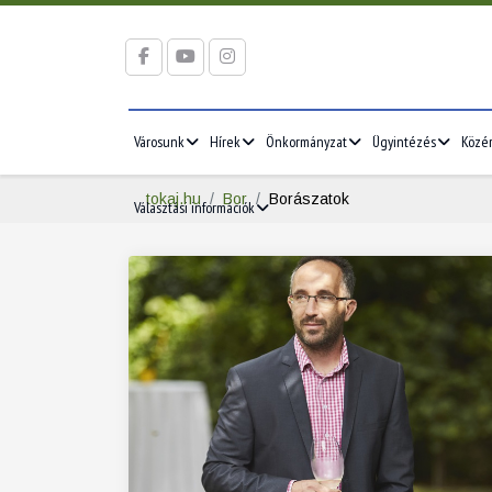
Városunk
Hírek
Önkormányzat
Ügyintézés
Közé
tokaj.hu
Bor
Borászatok
Választási információk
2026/05
2026/06
5
1
2
3
1
2
3
12
4
5
6
7
8
9
10
8
9
10
19
11
12
13
14
15
16
17
15
16
17
26
18
19
20
21
22
23
24
22
23
24