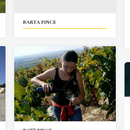
27
28
29
30
31
BARTA PINCE