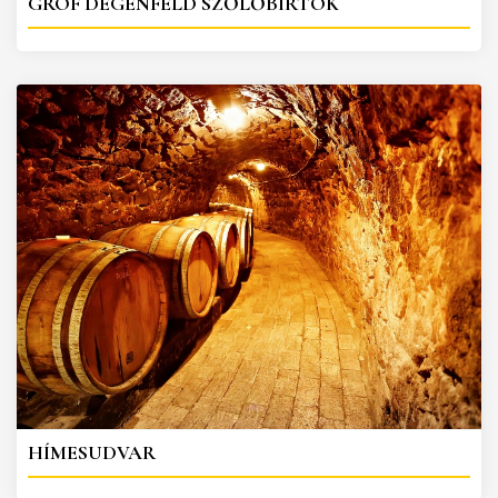
GRÓF DEGENFELD SZŐLŐBIRTOK
HÍMESUDVAR