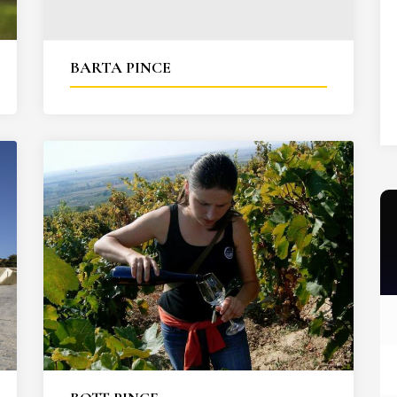
27
28
29
30
31
BARTA PINCE