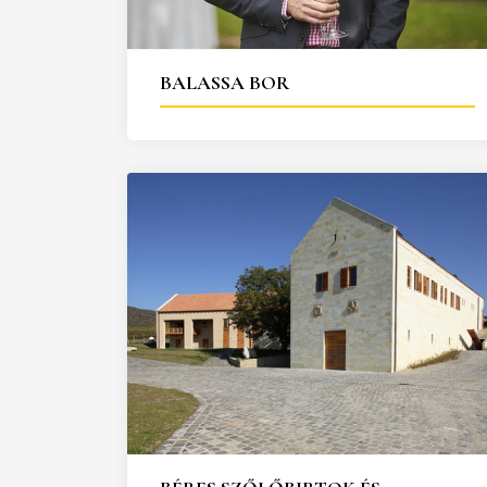
25
26
27
28
29
30
31
29
30
BALASSA BOR