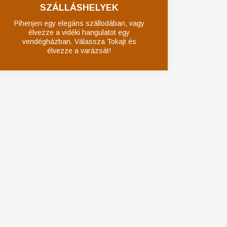
SZÁLLÁSHELYEK
Pihenjen egy elegáns szállodában, vagy
élvezze a vidéki hangulatot egy
vendégházban. Válassza Tokajt és
élvezze a varázsát!