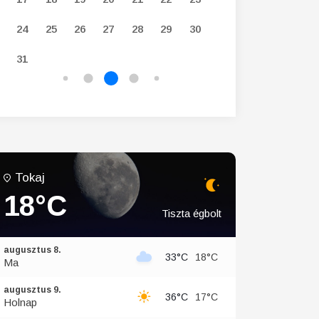
24
25
26
27
28
29
30
28
29
30
31
Tokaj
18°C
Tiszta égbolt
augusztus 8.
33°C
18°C
Ma
augusztus 9.
36°C
17°C
Holnap