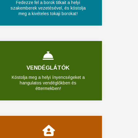
Fedezze fel a borok titkait a helyi
szakemberek vezetésével, és kóstolja
meg a kivételes tokaji borokat!
VENDÉGLÁTÓK
Kóstolja meg a helyi ínyencségeket a
hangulatos vendéglőkben és
éttermekben!