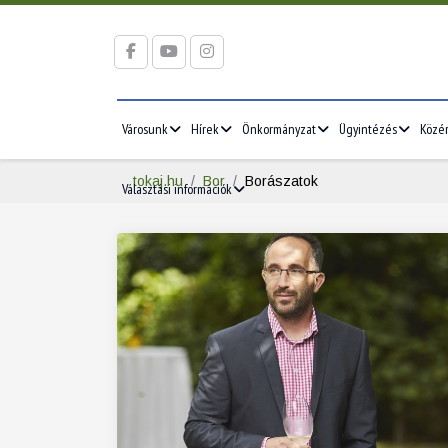
Városunk
Hírek
Önkormányzat
Ügyintézés
Közé
tokaj.hu
Bor
Borászatok
Választási információk
2026/05
2026/06
5
1
2
3
1
2
3
12
4
5
6
7
8
9
10
8
9
10
19
11
12
13
14
15
16
17
15
16
17
26
18
19
20
21
22
23
24
22
23
24