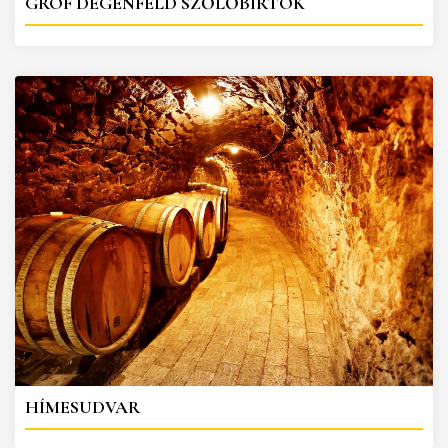
GRÓF DEGENFELD SZŐLŐBIRTOK
HÍMESUDVAR