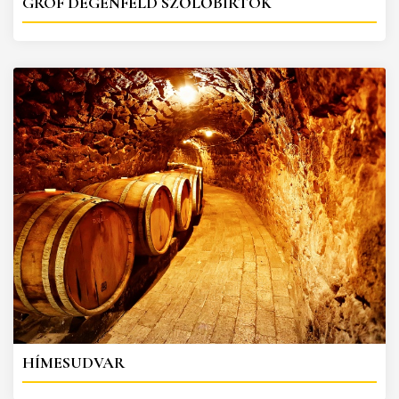
GRÓF DEGENFELD SZŐLŐBIRTOK
HÍMESUDVAR