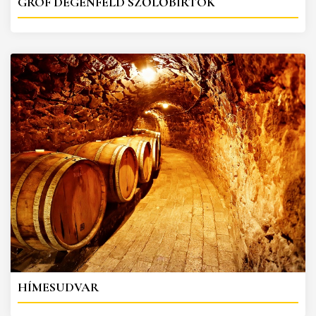
GRÓF DEGENFELD SZŐLŐBIRTOK
HÍMESUDVAR