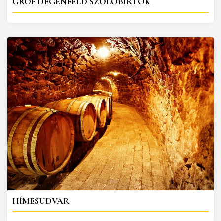
GRÓF DEGENFELD SZŐLŐBIRTOK
HÍMESUDVAR