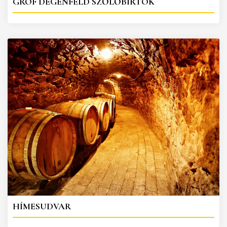
GRÓF DEGENFELD SZŐLŐBIRTOK
HÍMESUDVAR