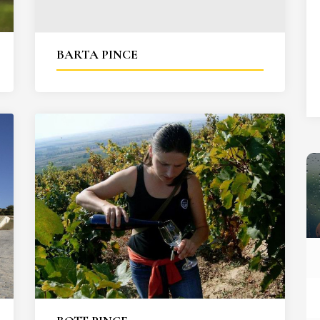
27
28
29
30
31
BARTA PINCE