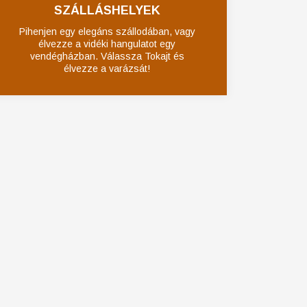
SZÁLLÁSHELYEK
Pihenjen egy elegáns szállodában, vagy
élvezze a vidéki hangulatot egy
vendégházban. Válassza Tokajt és
élvezze a varázsát!