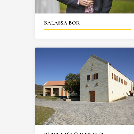
25
26
27
28
29
30
31
29
30
BALASSA BOR