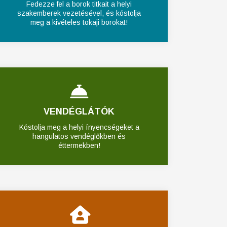
Fedezze fel a borok titkait a helyi
szakemberek vezetésével, és kóstolja
meg a kivételes tokaji borokat!
VENDÉGLÁTÓK
Kóstolja meg a helyi ínyencségeket a
hangulatos vendéglőkben és
éttermekben!