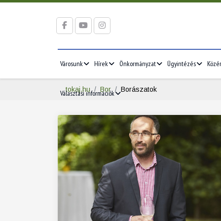
Városunk
Hírek
Önkormányzat
Ügyintézés
Közé
tokaj.hu
Bor
Borászatok
Választási információk
2026/05
2026/06
5
1
2
3
1
2
3
12
4
5
6
7
8
9
10
8
9
10
19
11
12
13
14
15
16
17
15
16
17
26
18
19
20
21
22
23
24
22
23
24