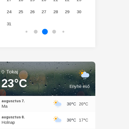
24
25
26
27
28
29
30
28
29
30
31
Tokaj
23°C
Enyhe eső
augusztus 7.
30°C
20°C
Ma
augusztus 8.
30°C
17°C
Holnap