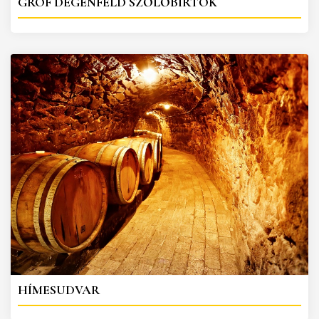
GRÓF DEGENFELD SZŐLŐBIRTOK
HÍMESUDVAR