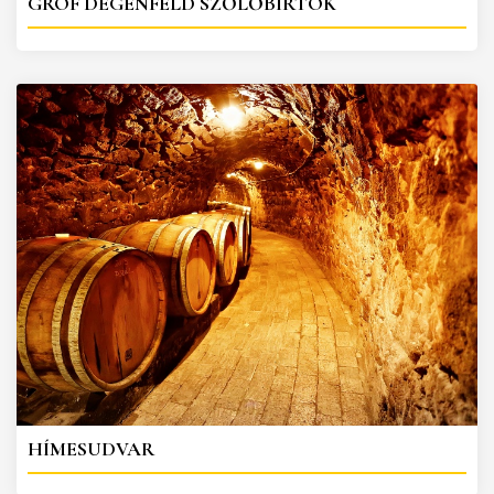
GRÓF DEGENFELD SZŐLŐBIRTOK
HÍMESUDVAR