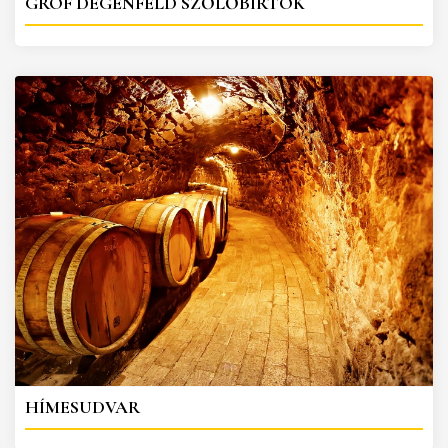
GRÓF DEGENFELD SZŐLŐBIRTOK
HÍMESUDVAR