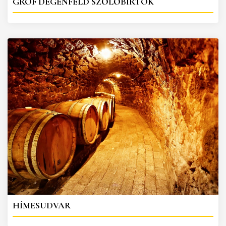
GRÓF DEGENFELD SZŐLŐBIRTOK
HÍMESUDVAR