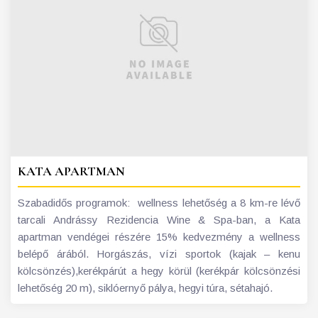
KATA APARTMAN
Szabadidős programok: wellness lehetőség a 8 km-re lévő
tarcali Andrássy Rezidencia Wine & Spa-ban, a Kata
apartman vendégei részére 15% kedvezmény a wellness
belépő árából. Horgászás, vízi sportok (kajak – kenu
kölcsönzés),kerékpárút a hegy körül (kerékpár kölcsönzési
lehetőség 20 m), siklóernyő pálya, hegyi túra, sétahajó.