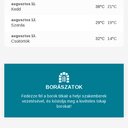
augusztus 11.
38°C
21°C
Kedd
augusztus 12.
29°C
19°C
Szerda
augusztus 13.
32°C
14°C
Csütörtök
BORÁSZATOK
Fedezze fel a borok titkait a helyi szakemberek
vezetésével, és kóstolja meg a kivételes tokaji
borokat!