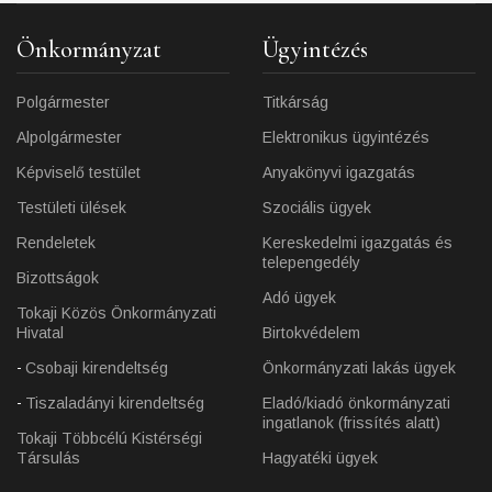
Önkormányzat
Ügyintézés
Polgármester
Titkárság
Alpolgármester
Elektronikus ügyintézés
Képviselő testület
Anyakönyvi igazgatás
Testületi ülések
Szociális ügyek
Rendeletek
Kereskedelmi igazgatás és
telepengedély
Bizottságok
Adó ügyek
Tokaji Közös Önkormányzati
Hivatal
Birtokvédelem
Csobaji kirendeltség
Önkormányzati lakás ügyek
Tiszaladányi kirendeltség
Eladó/kiadó önkormányzati
ingatlanok (frissítés alatt)
Tokaji Többcélú Kistérségi
Társulás
Hagyatéki ügyek