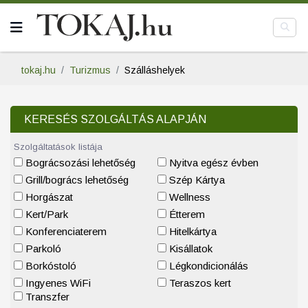
tokaj.hu
Turizmus
Szálláshelyek
KERESÉS SZOLGÁLTÁS ALAPJÁN
Szolgáltatások listája
Bográcsozási lehetőség
Nyitva egész évben
Grill/bogrács lehetőség
Szép Kártya
Horgászat
Wellness
Kert/Park
Étterem
Konferenciaterem
Hitelkártya
Parkoló
Kisállatok
Borkóstoló
Légkondicionálás
Ingyenes WiFi
Teraszos kert
Transzfer