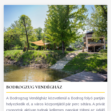
BODROGZUG VENDÉGHÁZ
A Bodrogzug Vendégház közvetlenül a Bodrog folyó partján
helyezkedik el, a város központjától pár perc sétára. A privát
csoportok aktívan tudnak kellemes napokat tölteni az üdülő