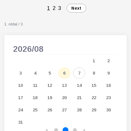
1
2
3
Next
1. oldal / 3
2026/08
202
5
1
2
12
3
4
5
6
7
8
9
7
19
10
11
12
13
14
15
16
14
26
17
18
19
20
21
22
23
21
24
25
26
27
28
29
30
28
31