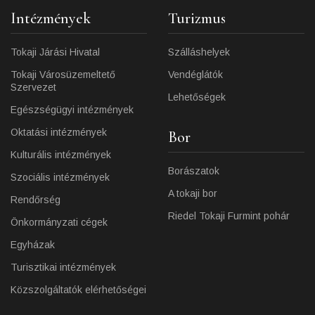
Intézmények
Turizmus
Tokaji Járási Hivatal
Szálláshelyek
Tokaji Városüzemeltető
Vendéglátók
Szervezet
Lehetőségek
Egészségügyi intézmények
Oktatási intézmények
Bor
Kulturális intézmények
Borászatok
Szociális intézmények
A tokaji bor
Rendőrség
Riedel Tokaji Furmint pohár
Önkormányzati cégek
Egyházak
Turisztikai intézmények
Közszolgáltatók elérhetőségei