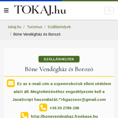
tokaj.hu
Turizmus
Szálláshelyek
Böne Vendégház és Borozó
SZÁLLÁSHELYEK
Böne Vendégház és Borozó
Ez az e-mail-cím a szpemrobotok elleni védelem
alatt áll. Megtekintéséhez engedélyeznie kell a
JavaScript használatát.">
bgazseor@gmail.com
+36 30 2789-196
http://bonevendeghaz.freebase.hu