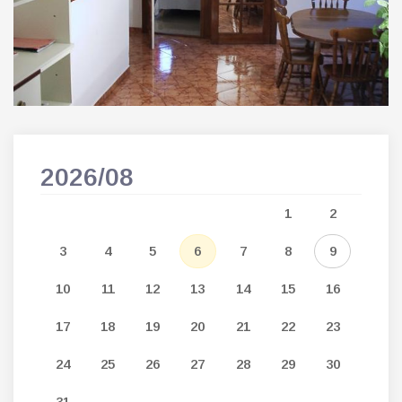
2026/08
202
5
1
2
12
3
4
5
6
7
8
9
7
19
10
11
12
13
14
15
16
14
26
17
18
19
20
21
22
23
21
24
25
26
27
28
29
30
28
31