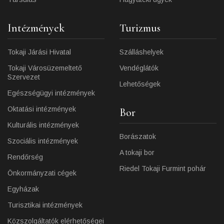
Intézmények
Turizmus
Tokaji Járási Hivatal
Szálláshelyek
Tokaji Városüzemeltető
Vendéglátók
Szervezet
Lehetőségek
Egészségügyi intézmények
Oktatási intézmények
Bor
Kulturális intézmények
Borászatok
Szociális intézmények
A tokaji bor
Rendőrség
Riedel Tokaji Furmint pohár
Önkormányzati cégek
Egyházak
Turisztikai intézmények
Közszolgáltatók elérhetőségei