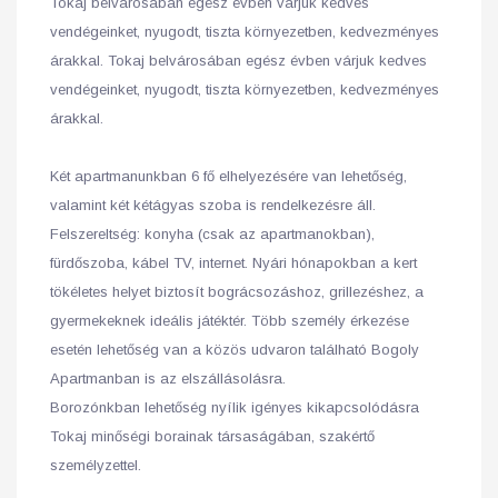
Tokaj belvárosában egész évben várjuk kedves
vendégeinket, nyugodt, tiszta környezetben, kedvezményes
árakkal. Tokaj belvárosában egész évben várjuk kedves
vendégeinket, nyugodt, tiszta környezetben, kedvezményes
árakkal.
Két apartmanunkban 6 fő elhelyezésére van lehetőség,
valamint két kétágyas szoba is rendelkezésre áll.
Felszereltség: konyha (csak az apartmanokban),
fürdőszoba, kábel TV, internet. Nyári hónapokban a kert
tökéletes helyet biztosít bográcsozáshoz, grillezéshez, a
gyermekeknek ideális játéktér. Több személy érkezése
esetén lehetőség van a közös udvaron található Bogoly
Apartmanban is az elszállásolásra.
Borozónkban lehetőség nyílik igényes kikapcsolódásra
Tokaj minőségi borainak társaságában, szakértő
személyzettel.