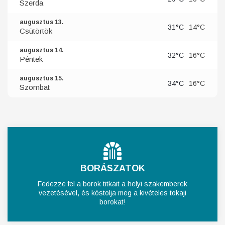
Szerda
augusztus 13.
31°C
14°C
Csütörtök
augusztus 14.
32°C
16°C
Péntek
augusztus 15.
34°C
16°C
Szombat
BORÁSZATOK
Fedezze fel a borok titkait a helyi szakemberek
vezetésével, és kóstolja meg a kivételes tokaji
borokat!