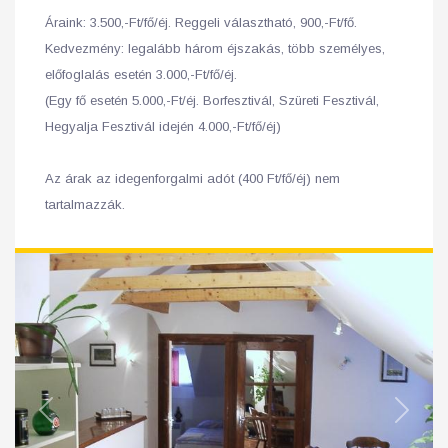
Áraink: 3.500,-Ft/fő/éj. Reggeli választható, 900,-Ft/fő.
Kedvezmény: legalább három éjszakás, több személyes,
előfoglalás esetén 3.000,-Ft/fő/éj.
(Egy fő esetén 5.000,-Ft/éj. Borfesztivál, Szüreti Fesztivál,
Hegyalja Fesztivál idején 4.000,-Ft/fő/éj)
Az árak az idegenforgalmi adót (400 Ft/fő/éj) nem
tartalmazzák.
Previous
Next