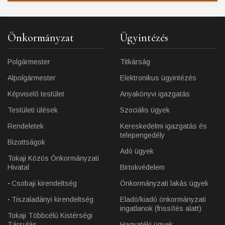
Önkormányzat
Ügyintézés
Polgármester
Titkárság
Alpolgármester
Elektronikus ügyintézés
Képviselő testület
Anyakönyvi igazgatás
Testületi ülések
Szociális ügyek
Rendeletek
Kereskedelmi igazgatás és
telepengedély
Bizottságok
Adó ügyek
Tokaji Közös Önkormányzati
Hivatal
Birtokvédelem
Csobaji kirendeltség
Önkormányzati lakás ügyek
Tiszaladányi kirendeltség
Eladó/kiadó önkormányzati
ingatlanok (frissítés alatt)
Tokaji Többcélú Kistérségi
Társulás
Hagyatéki ügyek