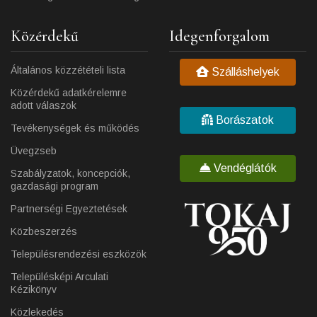
Közérdekű
Idegenforgalom
Általános közzétételi lista
Szálláshelyek
Közérdekű adatkérelemre
adott válaszok
Borászatok
Tevékenységek és működés
Üvegzseb
Vendéglátók
Szabályzatok, koncepciók,
gazdasági program
Partnerségi Egyeztetések
Közbeszerzés
Településrendezési eszközök
Településképi Arculati
Kézikönyv
Közlekedés