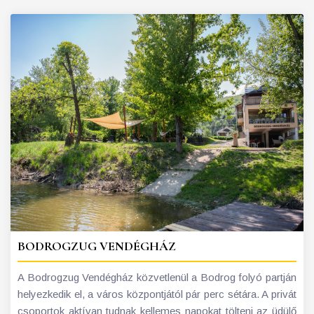
BODROGZUG VENDÉGHÁZ
A Bodrogzug Vendégház közvetlenül a Bodrog folyó partján
helyezkedik el, a város központjától pár perc sétára. A privát
csoportok aktívan tudnak kellemes napokat tölteni az üdülő