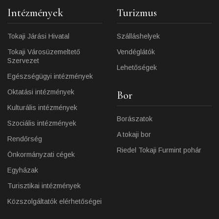
Intézmények
Turizmus
Tokaji Járási Hivatal
Szálláshelyek
Tokaji Városüzemeltető
Vendéglátók
Szervezet
Lehetőségek
Egészségügyi intézmények
Oktatási intézmények
Bor
Kulturális intézmények
Borászatok
Szociális intézmények
A tokaji bor
Rendőrség
Riedel Tokaji Furmint pohár
Önkormányzati cégek
Egyházak
Turisztikai intézmények
Közszolgáltatók elérhetőségei