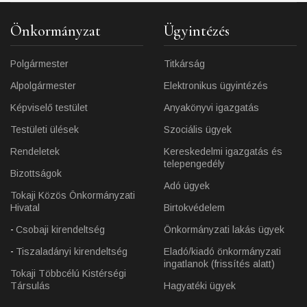
Önkormányzat
Ügyintézés
Polgármester
Titkárság
Alpolgármester
Elektronikus ügyintézés
Képviselő testület
Anyakönyvi igazgatás
Testületi ülések
Szociális ügyek
Rendeletek
Kereskedelmi igazgatás és
telepengedély
Bizottságok
Adó ügyek
Tokaji Közös Önkormányzati
Hivatal
Birtokvédelem
Csobaji kirendeltség
Önkormányzati lakás ügyek
Tiszaladányi kirendeltség
Eladó/kiadó önkormányzati
ingatlanok (frissítés alatt)
Tokaji Többcélú Kistérségi
Társulás
Hagyatéki ügyek