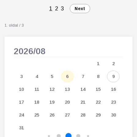
1
2
3
Next
1. oldal / 3
2026/08
202
5
1
2
12
3
4
5
6
7
8
9
7
19
10
11
12
13
14
15
16
14
26
17
18
19
20
21
22
23
21
24
25
26
27
28
29
30
28
31