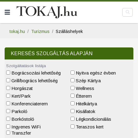
tokaj.hu
Turizmus
Szálláshelyek
KERESÉS SZOLGÁLTÁS ALAPJÁN
Szolgáltatások listája
Bográcsozási lehetőség
Nyitva egész évben
Grill/bogrács lehetőség
Szép Kártya
Horgászat
Wellness
Kert/Park
Étterem
Konferenciaterem
Hitelkártya
Parkoló
Kisállatok
Borkóstoló
Légkondicionálás
Ingyenes WiFi
Teraszos kert
Transzfer