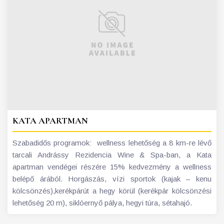
KATA APARTMAN
Szabadidős programok: wellness lehetőség a 8 km-re lévő
tarcali Andrássy Rezidencia Wine & Spa-ban, a Kata
apartman vendégei részére 15% kedvezmény a wellness
belépő árából. Horgászás, vízi sportok (kajak – kenu
kölcsönzés),kerékpárút a hegy körül (kerékpár kölcsönzési
lehetőség 20 m), siklóernyő pálya, hegyi túra, sétahajó.