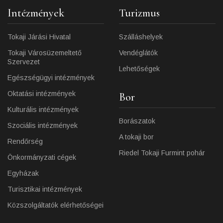
Intézmények
Turizmus
Tokaji Járási Hivatal
Szálláshelyek
Tokaji Városüzemeltető
Vendéglátók
Szervezet
Lehetőségek
Egészségügyi intézmények
Oktatási intézmények
Bor
Kulturális intézmények
Borászatok
Szociális intézmények
A tokaji bor
Rendőrség
Riedel Tokaji Furmint pohár
Önkormányzati cégek
Egyházak
Turisztikai intézmények
Közszolgáltatók elérhetőségei