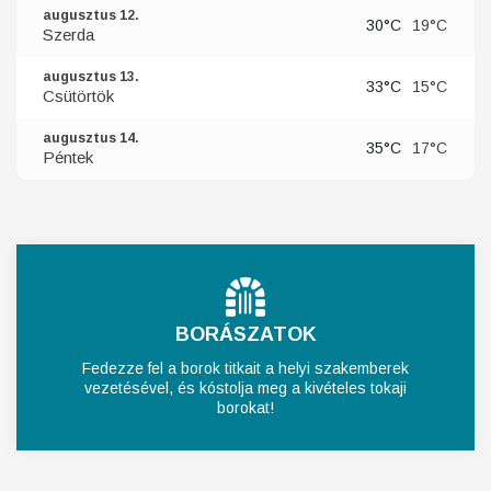
augusztus 12.
30°C
19°C
Szerda
augusztus 13.
33°C
15°C
Csütörtök
augusztus 14.
35°C
17°C
Péntek
BORÁSZATOK
Fedezze fel a borok titkait a helyi szakemberek
vezetésével, és kóstolja meg a kivételes tokaji
borokat!