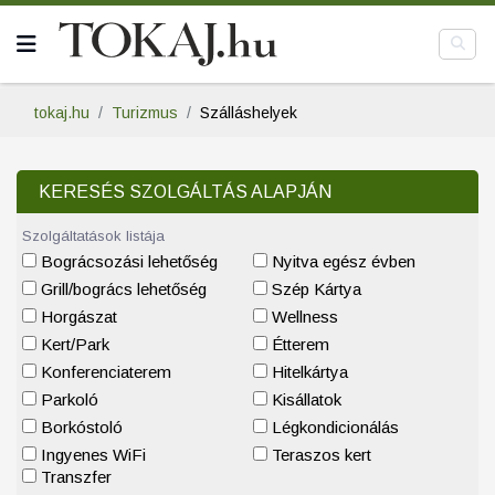
tokaj.hu
Turizmus
Szálláshelyek
KERESÉS SZOLGÁLTÁS ALAPJÁN
Szolgáltatások listája
Bográcsozási lehetőség
Nyitva egész évben
Grill/bogrács lehetőség
Szép Kártya
Horgászat
Wellness
Kert/Park
Étterem
Konferenciaterem
Hitelkártya
Parkoló
Kisállatok
Borkóstoló
Légkondicionálás
Ingyenes WiFi
Teraszos kert
Transzfer