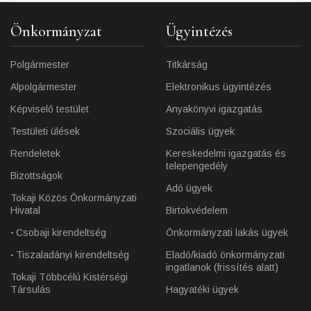
Önkormányzat
Ügyintézés
Polgármester
Titkárság
Alpolgármester
Elektronikus ügyintézés
Képviselő testület
Anyakönyvi igazgatás
Testületi ülések
Szociális ügyek
Rendeletek
Kereskedelmi igazgatás és
telepengedély
Bizottságok
Adó ügyek
Tokaji Közös Önkormányzati
Hivatal
Birtokvédelem
Csobaji kirendeltség
Önkormányzati lakás ügyek
Tiszaladányi kirendeltség
Eladó/kiadó önkormányzati
ingatlanok (frissítés alatt)
Tokaji Többcélú Kistérségi
Társulás
Hagyatéki ügyek