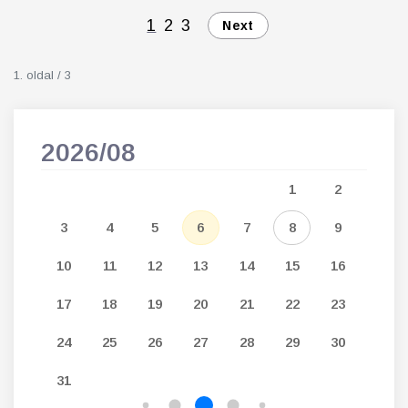
1
2
3
Next
1. oldal / 3
2026/08
202
5
1
2
12
3
4
5
6
7
8
9
7
19
10
11
12
13
14
15
16
14
26
17
18
19
20
21
22
23
21
24
25
26
27
28
29
30
28
31