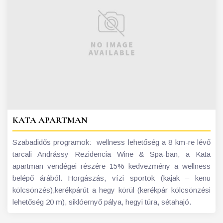
KATA APARTMAN
Szabadidős programok: wellness lehetőség a 8 km-re lévő
tarcali Andrássy Rezidencia Wine & Spa-ban, a Kata
apartman vendégei részére 15% kedvezmény a wellness
belépő árából. Horgászás, vízi sportok (kajak – kenu
kölcsönzés),kerékpárút a hegy körül (kerékpár kölcsönzési
lehetőség 20 m), siklóernyő pálya, hegyi túra, sétahajó.