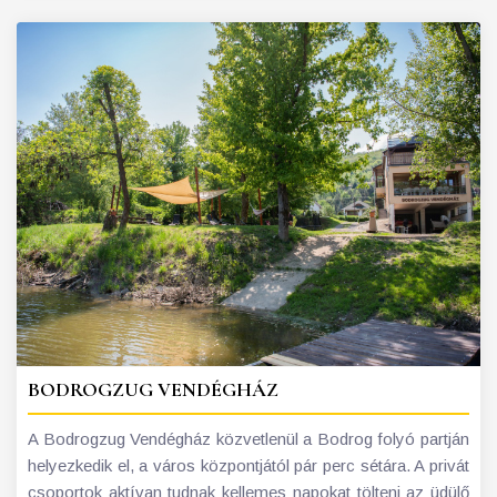
BODROGZUG VENDÉGHÁZ
A Bodrogzug Vendégház közvetlenül a Bodrog folyó partján
helyezkedik el, a város központjától pár perc sétára. A privát
csoportok aktívan tudnak kellemes napokat tölteni az üdülő