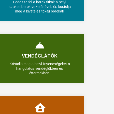
Fedezze fel a borok titkait a helyi
szakemberek vezetésével, és kóstolja
meg a kivételes tokaji borokat!
VENDÉGLÁTÓK
Kóstolja meg a helyi ínyencségeket a
hangulatos vendéglőkben és
éttermekben!