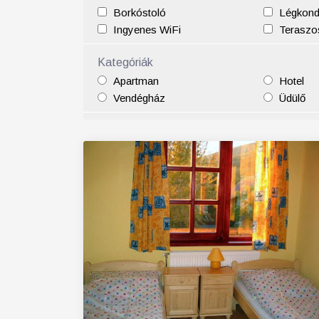
Borkóstoló
Légkond
25
26
27
28
29
30
31
29
30
Ingyenes WiFi
Teraszos
Kategóriák
Apartman
Hotel
Vendégház
Üdülő