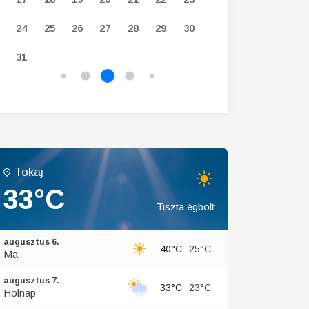
24
25
26
27
28
29
30
28
29
30
31
Tokaj
33°C
Tiszta égbolt
augusztus 6.
40°C
25°C
Ma
augusztus 7.
33°C
23°C
Holnap