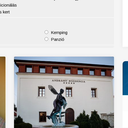
icionálás
27
28
29
30
31
 kert
Kemping
Panzió