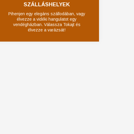
SZÁLLÁSHELYEK
Pihenjen egy elegáns szállodában, vagy
élvezze a vidéki hangulatot egy
vendégházban. Válassza Tokajt és
élvezze a varázsát!