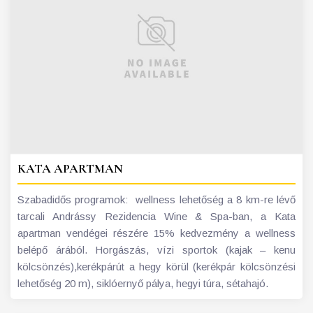
KATA APARTMAN
Szabadidős programok: wellness lehetőség a 8 km-re lévő
tarcali Andrássy Rezidencia Wine & Spa-ban, a Kata
apartman vendégei részére 15% kedvezmény a wellness
belépő árából. Horgászás, vízi sportok (kajak – kenu
kölcsönzés),kerékpárút a hegy körül (kerékpár kölcsönzési
lehetőség 20 m), siklóernyő pálya, hegyi túra, sétahajó.