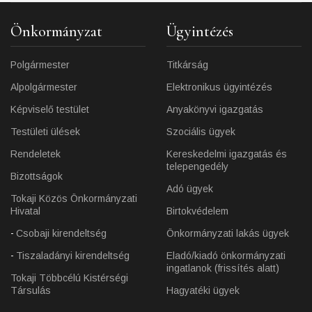
Önkormányzat
Ügyintézés
Polgármester
Titkárság
Alpolgármester
Elektronikus ügyintézés
Képviselő testület
Anyakönyvi igazgatás
Testületi ülések
Szociális ügyek
Rendeletek
Kereskedelmi igazgatás és
telepengedély
Bizottságok
Adó ügyek
Tokaji Közös Önkormányzati
Hivatal
Birtokvédelem
Csobaji kirendeltség
Önkormányzati lakás ügyek
Tiszaladányi kirendeltség
Eladó/kiadó önkormányzati
ingatlanok (frissítés alatt)
Tokaji Többcélú Kistérségi
Társulás
Hagyatéki ügyek