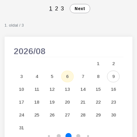
1
2
3
Next
1. oldal / 3
2026/08
202
5
1
2
12
3
4
5
6
7
8
9
7
19
10
11
12
13
14
15
16
14
26
17
18
19
20
21
22
23
21
24
25
26
27
28
29
30
28
31