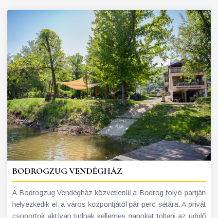
BODROGZUG VENDÉGHÁZ
A Bodrogzug Vendégház közvetlenül a Bodrog folyó partján
helyezkedik el, a város központjától pár perc sétára. A privát
csoportok aktívan tudnak kellemes napokat tölteni az üdülő