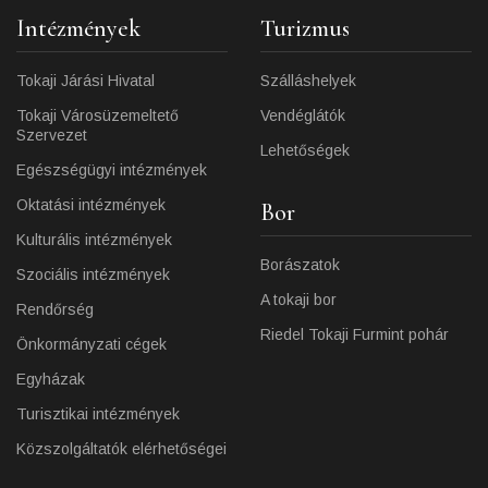
Intézmények
Turizmus
Tokaji Járási Hivatal
Szálláshelyek
Tokaji Városüzemeltető
Vendéglátók
Szervezet
Lehetőségek
Egészségügyi intézmények
Oktatási intézmények
Bor
Kulturális intézmények
Borászatok
Szociális intézmények
A tokaji bor
Rendőrség
Riedel Tokaji Furmint pohár
Önkormányzati cégek
Egyházak
Turisztikai intézmények
Közszolgáltatók elérhetőségei