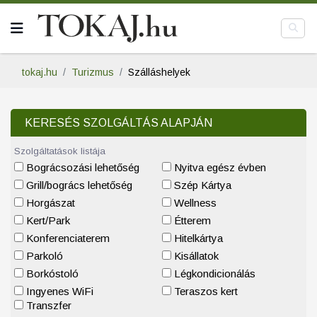
tokaj.hu
Turizmus
Szálláshelyek
KERESÉS SZOLGÁLTÁS ALAPJÁN
Szolgáltatások listája
Bográcsozási lehetőség
Nyitva egész évben
Grill/bogrács lehetőség
Szép Kártya
Horgászat
Wellness
Kert/Park
Étterem
Konferenciaterem
Hitelkártya
Parkoló
Kisállatok
Borkóstoló
Légkondicionálás
Ingyenes WiFi
Teraszos kert
Transzfer