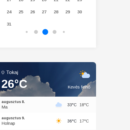
24
25
26
27
28
29
30
28
29
30
31
Tokaj
26°C
Kevés felhő
augusztus 8.
33°C
18°C
Ma
augusztus 9.
36°C
17°C
Holnap