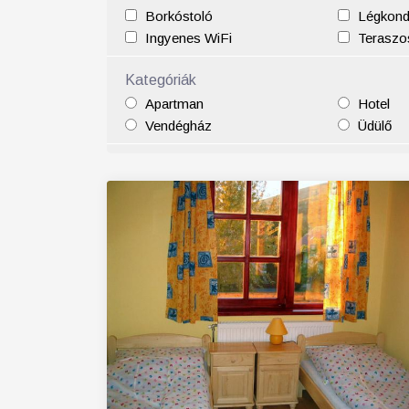
Borkóstoló
Légkond
25
26
27
28
29
30
31
29
30
Ingyenes WiFi
Teraszos
Kategóriák
Apartman
Hotel
Vendégház
Üdülő