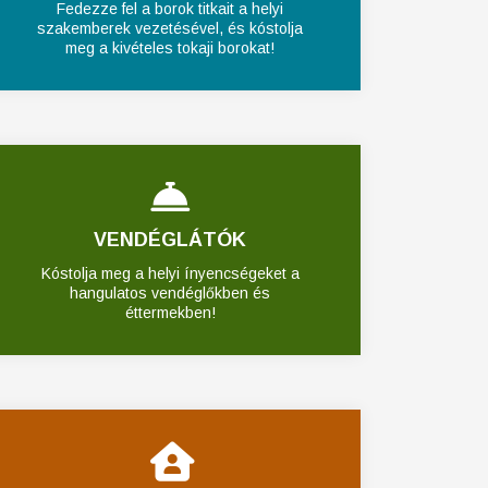
Fedezze fel a borok titkait a helyi
szakemberek vezetésével, és kóstolja
meg a kivételes tokaji borokat!
VENDÉGLÁTÓK
Kóstolja meg a helyi ínyencségeket a
hangulatos vendéglőkben és
éttermekben!