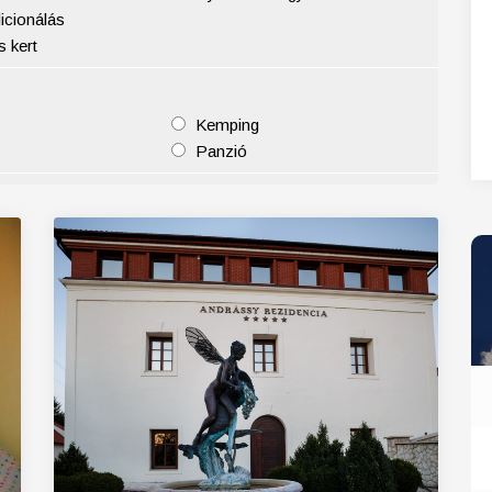
icionálás
27
28
29
30
31
 kert
Kemping
Panzió