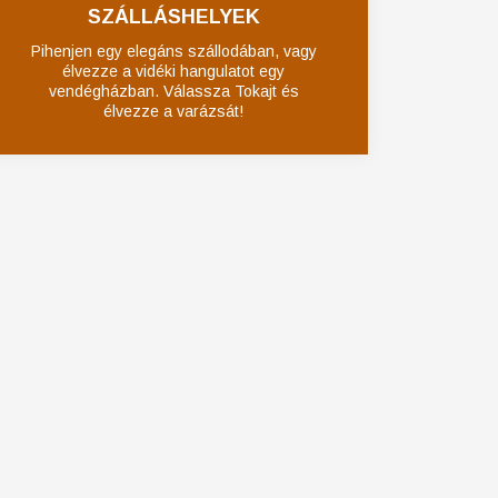
SZÁLLÁSHELYEK
Pihenjen egy elegáns szállodában, vagy
élvezze a vidéki hangulatot egy
vendégházban. Válassza Tokajt és
élvezze a varázsát!