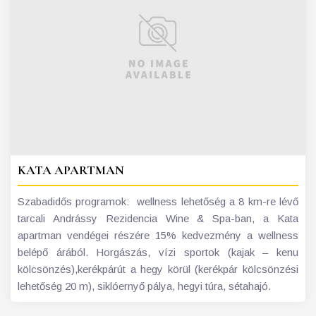
KATA APARTMAN
Szabadidős programok: wellness lehetőség a 8 km-re lévő
tarcali Andrássy Rezidencia Wine & Spa-ban, a Kata
apartman vendégei részére 15% kedvezmény a wellness
belépő árából. Horgászás, vízi sportok (kajak – kenu
kölcsönzés),kerékpárút a hegy körül (kerékpár kölcsönzési
lehetőség 20 m), siklóernyő pálya, hegyi túra, sétahajó.