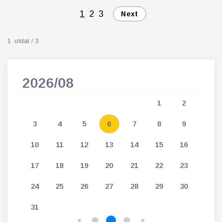
1
2
3
Next
1. oldal / 3
2026/08
202
5
1
2
12
3
4
5
6
7
8
9
7
19
10
11
12
13
14
15
16
14
26
17
18
19
20
21
22
23
21
24
25
26
27
28
29
30
28
31