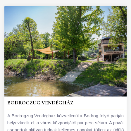
BODROGZUG VENDÉGHÁZ
A Bodrogzug Vendégház közvetlenül a Bodrog folyó partján
helyezkedik el, a város központjától pár perc sétára. A privát
csoportok aktívan tudnak kellemes napokat tölteni az üdülő