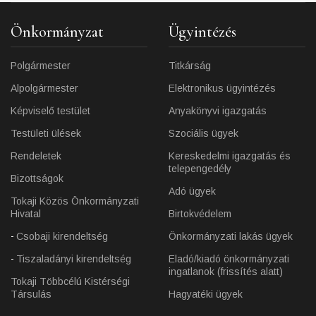
Önkormányzat
Ügyintézés
Polgármester
Titkárság
Alpolgármester
Elektronikus ügyintézés
Képviselő testület
Anyakönyvi igazgatás
Testületi ülések
Szociális ügyek
Rendeletek
Kereskedelmi igazgatás és
telepengedély
Bizottságok
Adó ügyek
Tokaji Közös Önkormányzati
Hivatal
Birtokvédelem
Csobaji kirendeltség
Önkormányzati lakás ügyek
Tiszaladányi kirendeltség
Eladó/kiadó önkormányzati
ingatlanok (frissítés alatt)
Tokaji Többcélú Kistérségi
Társulás
Hagyatéki ügyek