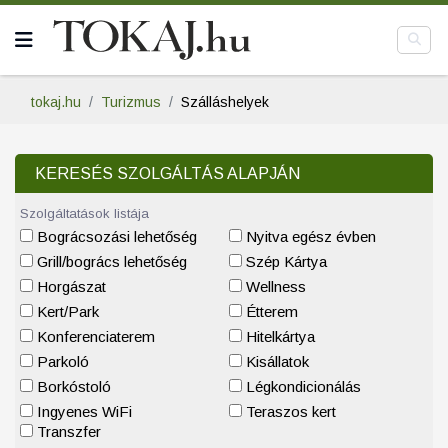
tokaj.hu
Turizmus
Szálláshelyek
KERESÉS SZOLGÁLTÁS ALAPJÁN
Szolgáltatások listája
Bográcsozási lehetőség
Nyitva egész évben
Grill/bogrács lehetőség
Szép Kártya
Horgászat
Wellness
Kert/Park
Étterem
Konferenciaterem
Hitelkártya
Parkoló
Kisállatok
Borkóstoló
Légkondicionálás
Ingyenes WiFi
Teraszos kert
Transzfer