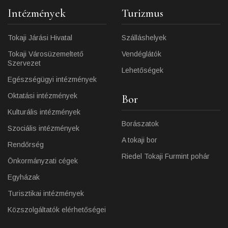
Intézmények
Turizmus
Tokaji Járási Hivatal
Szálláshelyek
Tokaji Városüzemeltető
Vendéglátók
Szervezet
Lehetőségek
Egészségügyi intézmények
Oktatási intézmények
Bor
Kulturális intézmények
Borászatok
Szociális intézmények
A tokaji bor
Rendőrség
Riedel Tokaji Furmint pohár
Önkormányzati cégek
Egyházak
Turisztikai intézmények
Közszolgáltatók elérhetőségei