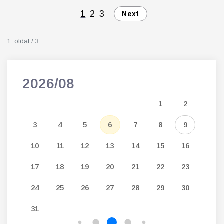
1
2
3
Next
1. oldal / 3
2026/08
202
5
1
2
12
3
4
5
6
7
8
9
7
19
10
11
12
13
14
15
16
14
26
17
18
19
20
21
22
23
21
24
25
26
27
28
29
30
28
31