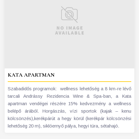
KATA APARTMAN
Szabadidős programok: wellness lehetőség a 8 km-re lévő
tarcali Andrássy Rezidencia Wine & Spa-ban, a Kata
apartman vendégei részére 15% kedvezmény a wellness
belépő árából. Horgászás, vízi sportok (kajak – kenu
kölcsönzés),kerékpárút a hegy körül (kerékpár kölcsönzési
lehetőség 20 m), siklóernyő pálya, hegyi túra, sétahajó.