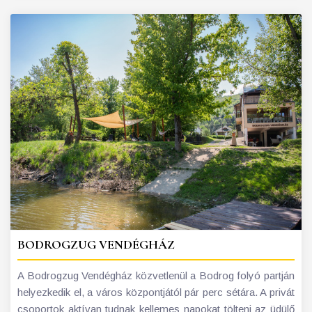
BODROGZUG VENDÉGHÁZ
A Bodrogzug Vendégház közvetlenül a Bodrog folyó partján
helyezkedik el, a város központjától pár perc sétára. A privát
csoportok aktívan tudnak kellemes napokat tölteni az üdülő