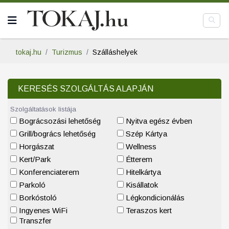
tokaj.hu
Turizmus
Szálláshelyek
KERESÉS SZOLGÁLTÁS ALAPJÁN
Szolgáltatások listája
Bográcsozási lehetőség
Nyitva egész évben
Grill/bogrács lehetőség
Szép Kártya
Horgászat
Wellness
Kert/Park
Étterem
Konferenciaterem
Hitelkártya
Parkoló
Kisállatok
Borkóstoló
Légkondicionálás
Ingyenes WiFi
Teraszos kert
Transzfer