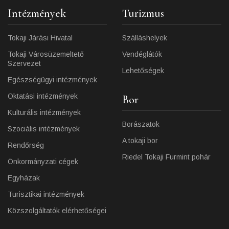
Intézmények
Turizmus
Tokaji Járási Hivatal
Szálláshelyek
Tokaji Városüzemeltető
Vendéglátók
Szervezet
Lehetőségek
Egészségügyi intézmények
Oktatási intézmények
Bor
Kulturális intézmények
Borászatok
Szociális intézmények
A tokaji bor
Rendőrség
Riedel Tokaji Furmint pohár
Önkormányzati cégek
Egyházak
Turisztikai intézmények
Közszolgáltatók elérhetőségei