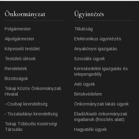
Önkormányzat
Ügyintézés
Polgármester
Titkárság
Alpolgármester
Elektronikus ügyintézés
Képviselő testület
Anyakönyvi igazgatás
Testületi ülések
Szociális ügyek
Rendeletek
Kereskedelmi igazgatás és
telepengedély
Bizottságok
Adó ügyek
Tokaji Közös Önkormányzati
Hivatal
Birtokvédelem
Csobaji kirendeltség
Önkormányzati lakás ügyek
Tiszaladányi kirendeltség
Eladó/kiadó önkormányzati
ingatlanok (frissítés alatt)
Tokaji Többcélú Kistérségi
Társulás
Hagyatéki ügyek