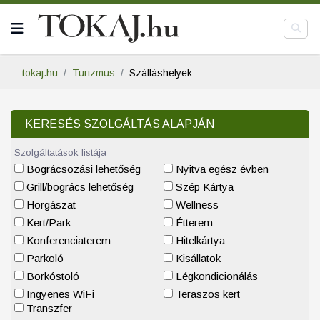
tokaj.hu
Turizmus
Szálláshelyek
KERESÉS SZOLGÁLTÁS ALAPJÁN
Szolgáltatások listája
Bográcsozási lehetőség
Nyitva egész évben
Grill/bogrács lehetőség
Szép Kártya
Horgászat
Wellness
Kert/Park
Étterem
Konferenciaterem
Hitelkártya
Parkoló
Kisállatok
Borkóstoló
Légkondicionálás
Ingyenes WiFi
Teraszos kert
Transzfer