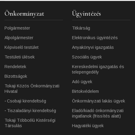
Önkormányzat
Ügyintézés
Polgármester
Titkárság
Alpolgármester
Elektronikus ügyintézés
Képviselő testület
Anyakönyvi igazgatás
Testületi ülések
Szociális ügyek
Rendeletek
Kereskedelmi igazgatás és
telepengedély
Bizottságok
Adó ügyek
Tokaji Közös Önkormányzati
Hivatal
Birtokvédelem
Csobaji kirendeltség
Önkormányzati lakás ügyek
Tiszaladányi kirendeltség
Eladó/kiadó önkormányzati
ingatlanok (frissítés alatt)
Tokaji Többcélú Kistérségi
Társulás
Hagyatéki ügyek