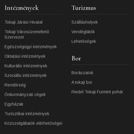
Intézmények
Turizmus
Tokaji Járási Hivatal
Szálláshelyek
Tokaji Városüzemeltető
Vendéglátók
Szervezet
Lehetőségek
Egészségügyi intézmények
Oktatási intézmények
Bor
Kulturális intézmények
Borászatok
Szociális intézmények
A tokaji bor
Rendőrség
Riedel Tokaji Furmint pohár
Önkormányzati cégek
Egyházak
Turisztikai intézmények
Közszolgáltatók elérhetőségei