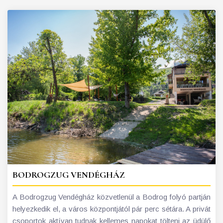
BODROGZUG VENDÉGHÁZ
A Bodrogzug Vendégház közvetlenül a Bodrog folyó partján
helyezkedik el, a város központjától pár perc sétára. A privát
csoportok aktívan tudnak kellemes napokat tölteni az üdülő