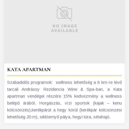
KATA APARTMAN
Szabadidős programok: wellness lehetőség a 8 km-re lévő
tarcali Andrássy Rezidencia Wine & Spa-ban, a Kata
apartman vendégei részére 15% kedvezmény a wellness
belépő árából. Horgászás, vízi sportok (kajak – kenu
kölcsönzés),kerékpárút a hegy körül (kerékpár kölcsönzési
lehetőség 20 m), siklóernyő pálya, hegyi túra, sétahajó.