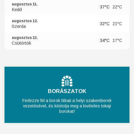
augusztus 11.
37°C
22°C
Kedd
augusztus 12.
32°C
21°C
Szerda
augusztus 13.
34°C
17°C
Csütörtök
BORÁSZATOK
Fedezze fel a borok titkait a helyi szakemberek
vezetésével, és kóstolja meg a kivételes tokaji
borokat!