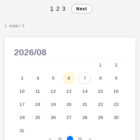
1
2
3
Next
1. oldal / 3
2026/08
202
5
1
2
12
3
4
5
6
7
8
9
7
19
10
11
12
13
14
15
16
14
26
17
18
19
20
21
22
23
21
24
25
26
27
28
29
30
28
31