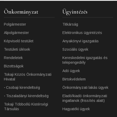
Önkormányzat
Ügyintézés
Polgármester
Titkárság
Alpolgármester
Elektronikus ügyintézés
Képviselő testület
Anyakönyvi igazgatás
Testületi ülések
Szociális ügyek
Rendeletek
Kereskedelmi igazgatás és
telepengedély
Bizottságok
Adó ügyek
Tokaji Közös Önkormányzati
Hivatal
Birtokvédelem
Csobaji kirendeltség
Önkormányzati lakás ügyek
Tiszaladányi kirendeltség
Eladó/kiadó önkormányzati
ingatlanok (frissítés alatt)
Tokaji Többcélú Kistérségi
Társulás
Hagyatéki ügyek