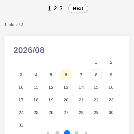
1
2
3
Next
1. oldal / 3
2026/08
202
5
1
2
12
3
4
5
6
7
8
9
7
19
10
11
12
13
14
15
16
14
26
17
18
19
20
21
22
23
21
24
25
26
27
28
29
30
28
31