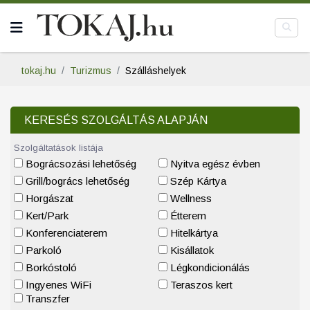
tokaj.hu
Turizmus
Szálláshelyek
KERESÉS SZOLGÁLTÁS ALAPJÁN
Szolgáltatások listája
Bográcsozási lehetőség
Nyitva egész évben
Grill/bogrács lehetőség
Szép Kártya
Horgászat
Wellness
Kert/Park
Étterem
Konferenciaterem
Hitelkártya
Parkoló
Kisállatok
Borkóstoló
Légkondicionálás
Ingyenes WiFi
Teraszos kert
Transzfer