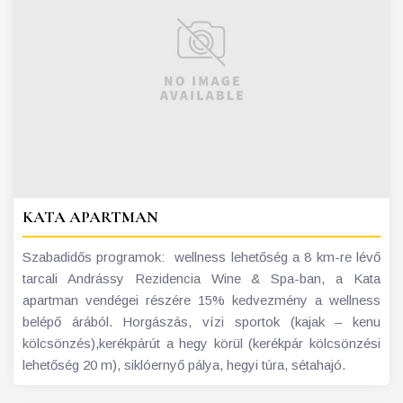
KATA APARTMAN
Szabadidős programok: wellness lehetőség a 8 km-re lévő
tarcali Andrássy Rezidencia Wine & Spa-ban, a Kata
apartman vendégei részére 15% kedvezmény a wellness
belépő árából. Horgászás, vízi sportok (kajak – kenu
kölcsönzés),kerékpárút a hegy körül (kerékpár kölcsönzési
lehetőség 20 m), siklóernyő pálya, hegyi túra, sétahajó.