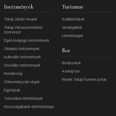
Intézmények
Turizmus
Tokaji Járási Hivatal
Szálláshelyek
Tokaji Városüzemeltető
Vendéglátók
Szervezet
Lehetőségek
Egészségügyi intézmények
Oktatási intézmények
Bor
Kulturális intézmények
Borászatok
Szociális intézmények
A tokaji bor
Rendőrség
Riedel Tokaji Furmint pohár
Önkormányzati cégek
Egyházak
Turisztikai intézmények
Közszolgáltatók elérhetőségei