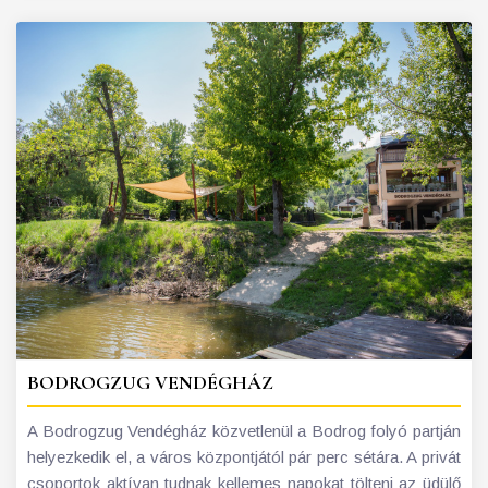
BODROGZUG VENDÉGHÁZ
A Bodrogzug Vendégház közvetlenül a Bodrog folyó partján
helyezkedik el, a város központjától pár perc sétára. A privát
csoportok aktívan tudnak kellemes napokat tölteni az üdülő