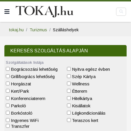
tokaj.hu
Turizmus
Szálláshelyek
KERESÉS SZOLGÁLTÁS ALAPJÁN
Szolgáltatások listája
Bográcsozási lehetőség
Nyitva egész évben
Grill/bogrács lehetőség
Szép Kártya
Horgászat
Wellness
Kert/Park
Étterem
Konferenciaterem
Hitelkártya
Parkoló
Kisállatok
Borkóstoló
Légkondicionálás
Ingyenes WiFi
Teraszos kert
Transzfer