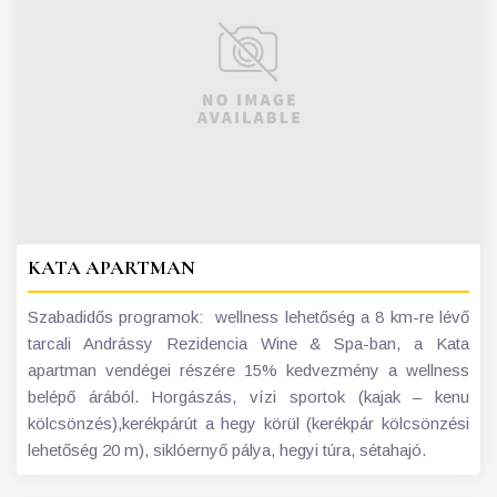
KATA APARTMAN
Szabadidős programok: wellness lehetőség a 8 km-re lévő
tarcali Andrássy Rezidencia Wine & Spa-ban, a Kata
apartman vendégei részére 15% kedvezmény a wellness
belépő árából. Horgászás, vízi sportok (kajak – kenu
kölcsönzés),kerékpárút a hegy körül (kerékpár kölcsönzési
lehetőség 20 m), siklóernyő pálya, hegyi túra, sétahajó.