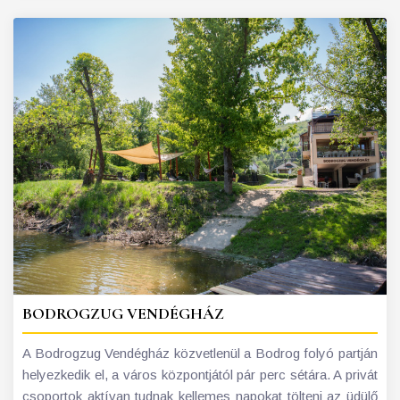
BODROGZUG VENDÉGHÁZ
A Bodrogzug Vendégház közvetlenül a Bodrog folyó partján
helyezkedik el, a város központjától pár perc sétára. A privát
csoportok aktívan tudnak kellemes napokat tölteni az üdülő