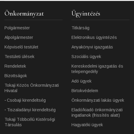
Önkormányzat
Ügyintézés
Polgármester
Titkárság
Alpolgármester
Elektronikus ügyintézés
Képviselő testület
Anyakönyvi igazgatás
Testületi ülések
Szociális ügyek
Rendeletek
Kereskedelmi igazgatás és
telepengedély
Bizottságok
Adó ügyek
Tokaji Közös Önkormányzati
Hivatal
Birtokvédelem
Csobaji kirendeltség
Önkormányzati lakás ügyek
Tiszaladányi kirendeltség
Eladó/kiadó önkormányzati
ingatlanok (frissítés alatt)
Tokaji Többcélú Kistérségi
Társulás
Hagyatéki ügyek