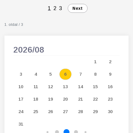
1
2
3
Next
1. oldal / 3
2026/08
202
5
1
2
12
3
4
5
6
7
8
9
7
19
10
11
12
13
14
15
16
14
26
17
18
19
20
21
22
23
21
24
25
26
27
28
29
30
28
31