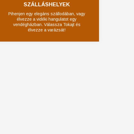
SZÁLLÁSHELYEK
Pihenjen egy elegáns szállodában, vagy
élvezze a vidéki hangulatot egy
vendégházban. Válassza Tokajt és
élvezze a varázsát!