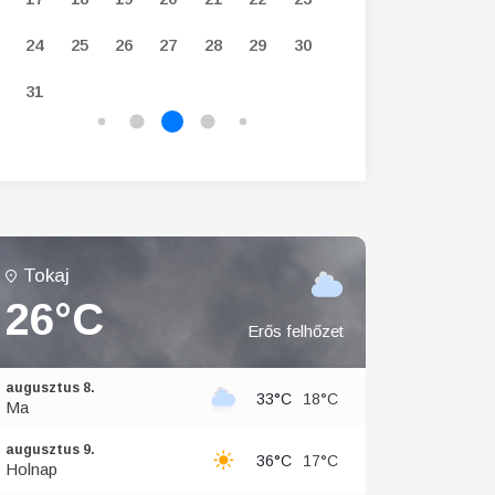
24
25
26
27
28
29
30
28
29
30
31
Tokaj
26°C
Erős felhőzet
augusztus 8.
33°C
18°C
Ma
augusztus 9.
36°C
17°C
Holnap