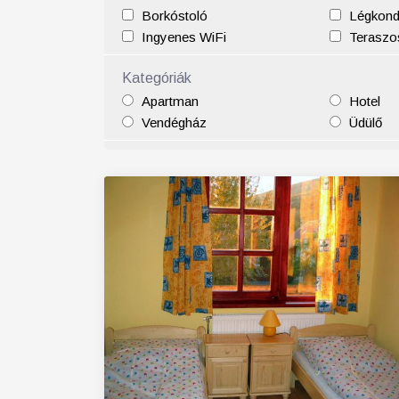
Borkóstoló
Légkond
25
26
27
28
29
30
31
29
30
Ingyenes WiFi
Teraszos
Kategóriák
Apartman
Hotel
Vendégház
Üdülő