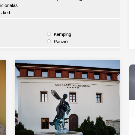
icionálás
27
28
29
30
31
 kert
Kemping
Panzió