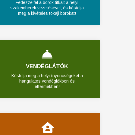
Fedezze fel a borok titkait a helyi
szakemberek vezetésével, és kóstolja
meg a kivételes tokaji borokat!
VENDÉGLÁTÓK
Kóstolja meg a helyi ínyencségeket a
hangulatos vendéglőkben és
éttermekben!