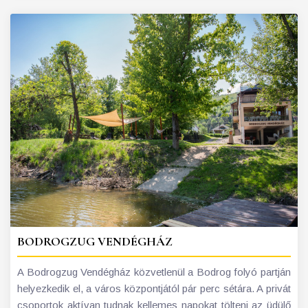
BODROGZUG VENDÉGHÁZ
A Bodrogzug Vendégház közvetlenül a Bodrog folyó partján
helyezkedik el, a város központjától pár perc sétára. A privát
csoportok aktívan tudnak kellemes napokat tölteni az üdülő