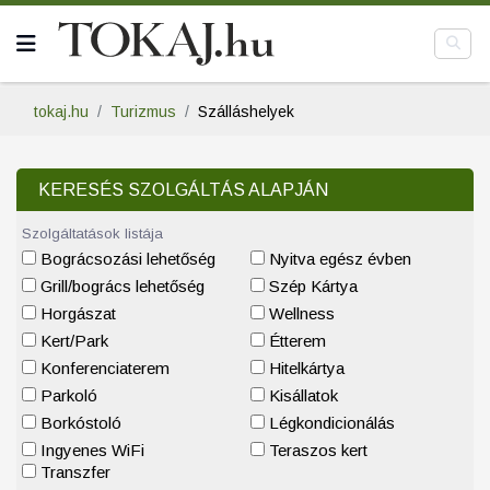
tokaj.hu
Turizmus
Szálláshelyek
KERESÉS SZOLGÁLTÁS ALAPJÁN
Szolgáltatások listája
Bográcsozási lehetőség
Nyitva egész évben
Grill/bogrács lehetőség
Szép Kártya
Horgászat
Wellness
Kert/Park
Étterem
Konferenciaterem
Hitelkártya
Parkoló
Kisállatok
Borkóstoló
Légkondicionálás
Ingyenes WiFi
Teraszos kert
Transzfer