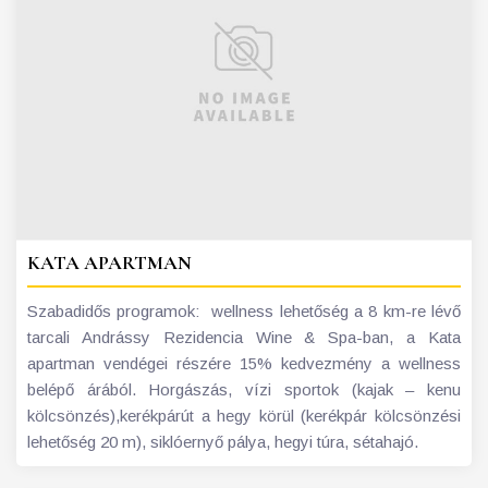
KATA APARTMAN
Szabadidős programok: wellness lehetőség a 8 km-re lévő
tarcali Andrássy Rezidencia Wine & Spa-ban, a Kata
apartman vendégei részére 15% kedvezmény a wellness
belépő árából. Horgászás, vízi sportok (kajak – kenu
kölcsönzés),kerékpárút a hegy körül (kerékpár kölcsönzési
lehetőség 20 m), siklóernyő pálya, hegyi túra, sétahajó.