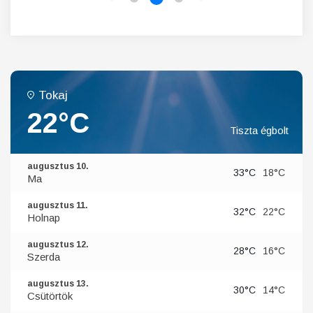
Tokaj
22°C
Tiszta égbolt
augusztus 10.
33°C
18°C
Ma
augusztus 11.
32°C
22°C
Holnap
augusztus 12.
28°C
16°C
Szerda
augusztus 13.
30°C
14°C
Csütörtök