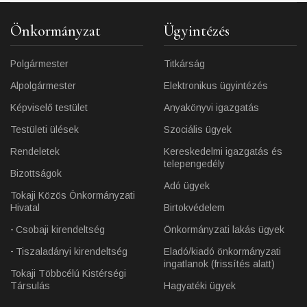
Önkormányzat
Ügyintézés
Polgármester
Titkárság
Alpolgármester
Elektronikus ügyintézés
Képviselő testület
Anyakönyvi igazgatás
Testületi ülések
Szociális ügyek
Rendeletek
Kereskedelmi igazgatás és
telepengedély
Bizottságok
Adó ügyek
Tokaji Közös Önkormányzati
Hivatal
Birtokvédelem
Csobaji kirendeltség
Önkormányzati lakás ügyek
Tiszaladányi kirendeltség
Eladó/kiadó önkormányzati
ingatlanok (frissítés alatt)
Tokaji Többcélú Kistérségi
Társulás
Hagyatéki ügyek