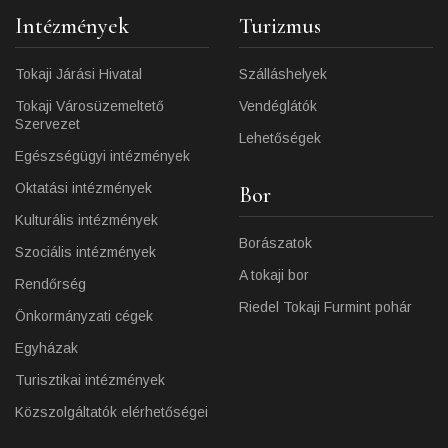
Intézmények
Turizmus
Tokaji Járási Hivatal
Szálláshelyek
Tokaji Városüzemeltető
Vendéglátók
Szervezet
Lehetőségek
Egészségügyi intézmények
Oktatási intézmények
Bor
Kulturális intézmények
Borászatok
Szociális intézmények
A tokaji bor
Rendőrség
Riedel Tokaji Furmint pohár
Önkormányzati cégek
Egyházak
Turisztikai intézmények
Közszolgáltatók elérhetőségei