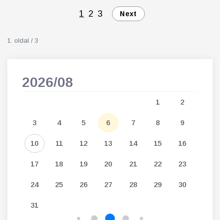
1
2
3
Next
1. oldal / 3
2026/08
202
5
1
2
12
3
4
5
6
7
8
9
7
19
10
11
12
13
14
15
16
14
26
17
18
19
20
21
22
23
21
24
25
26
27
28
29
30
28
31