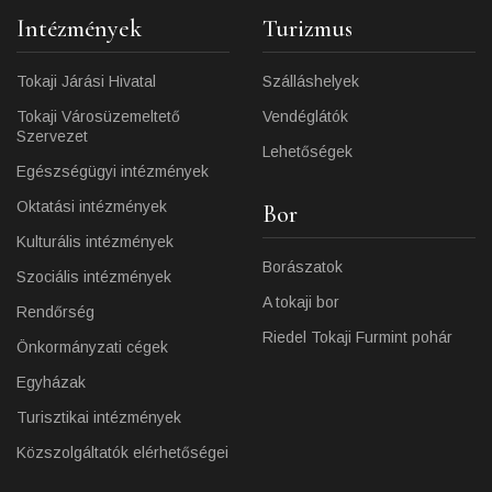
Intézmények
Turizmus
Tokaji Járási Hivatal
Szálláshelyek
Tokaji Városüzemeltető
Vendéglátók
Szervezet
Lehetőségek
Egészségügyi intézmények
Oktatási intézmények
Bor
Kulturális intézmények
Borászatok
Szociális intézmények
A tokaji bor
Rendőrség
Riedel Tokaji Furmint pohár
Önkormányzati cégek
Egyházak
Turisztikai intézmények
Közszolgáltatók elérhetőségei