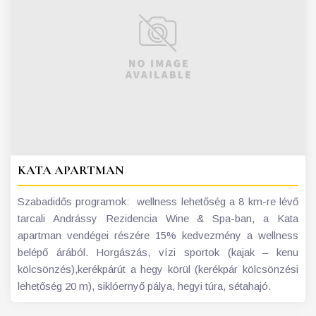
KATA APARTMAN
Szabadidős programok: wellness lehetőség a 8 km-re lévő
tarcali Andrássy Rezidencia Wine & Spa-ban, a Kata
apartman vendégei részére 15% kedvezmény a wellness
belépő árából. Horgászás, vízi sportok (kajak – kenu
kölcsönzés),kerékpárút a hegy körül (kerékpár kölcsönzési
lehetőség 20 m), siklóernyő pálya, hegyi túra, sétahajó.