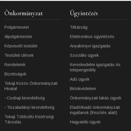
Önkormányzat
Ügyintézés
Polgármester
Titkárság
Alpolgármester
Elektronikus ügyintézés
Képviselő testület
Anyakönyvi igazgatás
Testületi ülések
Szociális ügyek
Rendeletek
Kereskedelmi igazgatás és
telepengedély
Bizottságok
Adó ügyek
Tokaji Közös Önkormányzati
Hivatal
Birtokvédelem
Csobaji kirendeltség
Önkormányzati lakás ügyek
Tiszaladányi kirendeltség
Eladó/kiadó önkormányzati
ingatlanok (frissítés alatt)
Tokaji Többcélú Kistérségi
Társulás
Hagyatéki ügyek