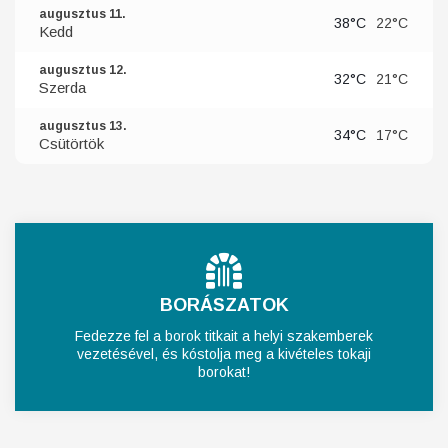
augusztus 11.
38°C
22°C
Kedd
augusztus 12.
32°C
21°C
Szerda
augusztus 13.
34°C
17°C
Csütörtök
BORÁSZATOK
Fedezze fel a borok titkait a helyi szakemberek
vezetésével, és kóstolja meg a kivételes tokaji
borokat!