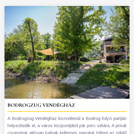
BODROGZUG VENDÉGHÁZ
A Bodrogzug Vendégház közvetlenül a Bodrog folyó partján
helyezkedik el, a város központjától pár perc sétára. A privát
csoportok aktívan tudnak kellemes napokat tölteni az üdülő