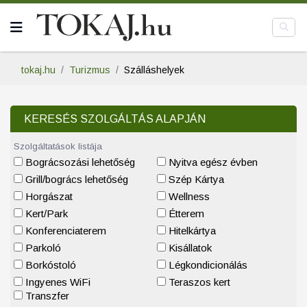
tokaj.hu
Turizmus
Szálláshelyek
KERESÉS SZOLGÁLTÁS ALAPJÁN
Szolgáltatások listája
Bográcsozási lehetőség
Nyitva egész évben
Grill/bogrács lehetőség
Szép Kártya
Horgászat
Wellness
Kert/Park
Étterem
Konferenciaterem
Hitelkártya
Parkoló
Kisállatok
Borkóstoló
Légkondicionálás
Ingyenes WiFi
Teraszos kert
Transzfer