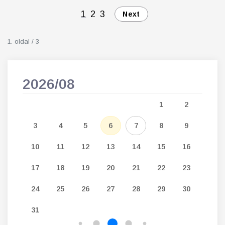
1
2
3
Next
1. oldal / 3
2026/08
202
5
1
2
12
3
4
5
6
7
8
9
7
19
10
11
12
13
14
15
16
14
26
17
18
19
20
21
22
23
21
24
25
26
27
28
29
30
28
31