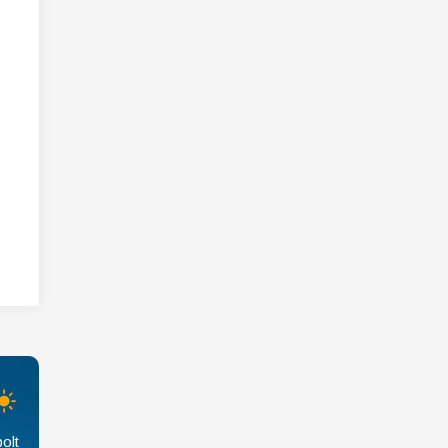
1
2
3
4
5
6
7
8
9
10
11
12
13
5
6
7
14
15
16
17
18
19
20
12
13
14
21
22
23
24
25
26
27
19
20
21
28
29
30
26
27
28
olt