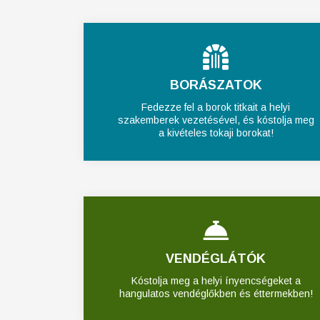
BORÁSZATOK
Fedezze fel a borok titkait a helyi
szakemberek vezetésével, és kóstolja meg
a kivételes tokaji borokat!
VENDÉGLÁTÓK
Kóstolja meg a helyi ínyencségeket a
hangulatos vendéglőkben és éttermekben!