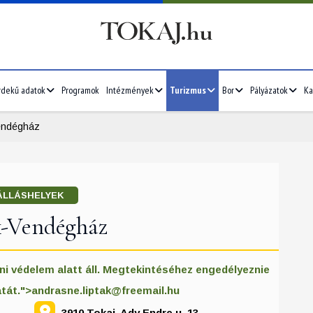
rdekű adatok
Programok
Intézmények
Turizmus
Bor
Pályázatok
Ka
endégház
ÁLLÁSHELYEK
k-Vendégház
ni védelem alatt áll. Megtekintéséhez engedélyeznie
atát.">
andrasne.liptak@freemail.hu
3910 Tokaj, Ady Endre u. 13