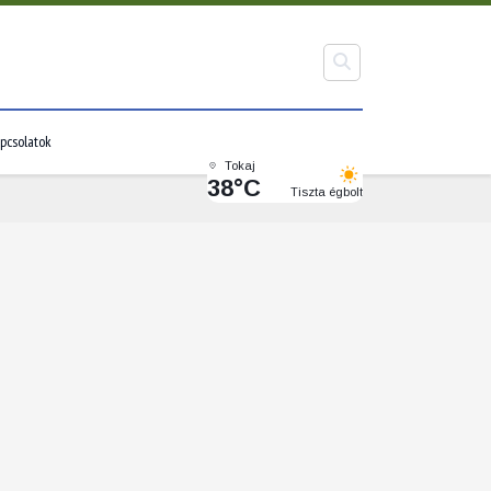
pcsolatok
Tokaj
38°C
Tiszta égbolt