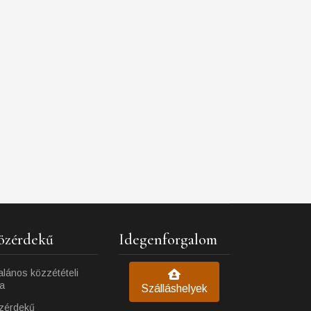
özérdekű
Idegenforgalom
alános közzétételi
ta
Szálláshelyek
zérdekű