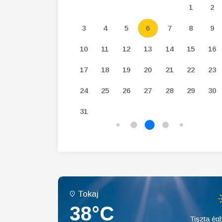
3
4
5
1
2
10
11
12
3
4
5
6
7
8
9
17
18
19
10
11
12
13
14
15
16
24
25
26
17
18
19
20
21
22
23
31
24
25
26
27
28
29
30
31
Tokaj
38°C
Tiszta égb