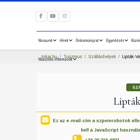
Városunk
Hírek
Önkormányzat
Ügyintézés
Közé
tokaj.hu
Turizmus
Szálláshelyek
Lipták-V
Választási információk
SZ
Liptá
Ez az e-mail-cím a szpemrobotok elle
kell a JavaScript használ
+36 20 216-6811