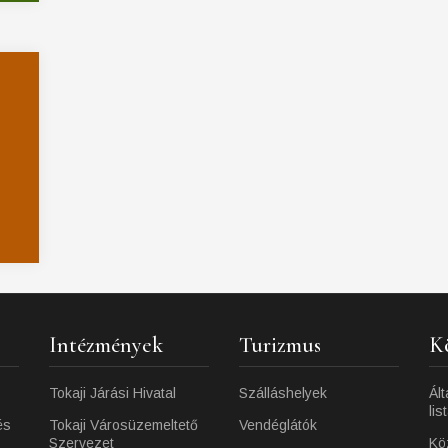
Intézmények
Turizmus
K
Tokaji Járási Hivatal
Szálláshelyek
Ált
lis
és
Tokaji Városüzemeltető
Vendéglátók
Szervezet
Kö