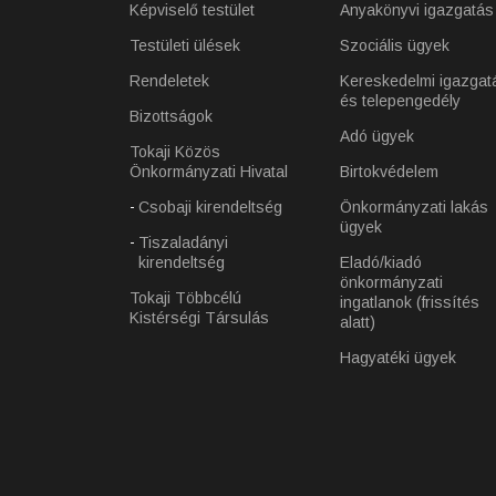
Képviselő testület
Anyakönyvi igazgatás
Testületi ülések
Szociális ügyek
Rendeletek
Kereskedelmi igazgat
és telepengedély
Bizottságok
Adó ügyek
Tokaji Közös
Önkormányzati Hivatal
Birtokvédelem
Csobaji kirendeltség
Önkormányzati lakás
ügyek
Tiszaladányi
kirendeltség
Eladó/kiadó
önkormányzati
Tokaji Többcélú
ingatlanok (frissítés
Kistérségi Társulás
alatt)
Hagyatéki ügyek