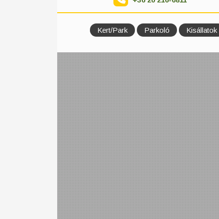
Kert/Park
Parkoló
Kisállatok