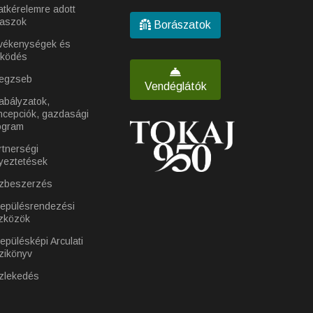
atkérelemre adott
laszok
Borászatok
vékenységek és
ködés
egzseb
Vendéglátók
abályzatok,
ncepciók, gazdasági
ogram
rtnerségi
yeztetések
zbeszerzés
lepülésrendezési
zközök
epülésképi Arculati
zikönyv
zlekedés