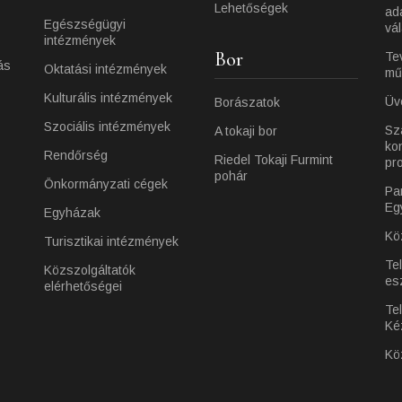
Lehetőségek
ad
Egészségügyi
vá
intézmények
Bor
Te
ás
Oktatási intézmények
mű
Kulturális intézmények
Üv
Borászatok
Szociális intézmények
Sz
A tokaji bor
ko
Rendőrség
Riedel Tokaji Furmint
pr
pohár
Önkormányzati cégek
Pa
Eg
Egyházak
Kö
Turisztikai intézmények
Te
Közszolgáltatók
es
elérhetőségei
Tel
Ké
Kö