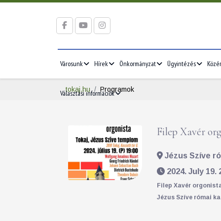
Városunk
Hírek
Önkormányzat
Ügyintézés
Közé
tokaj.hu
Programok
Választási információk
Filep Xavér or
2026/05
2026/06
Jézus Szíve ró
5
1
2
3
1
2
3
2024. July 19. 
12
4
5
6
7
8
9
10
8
9
10
Filep Xavér orgonista
Jézus Szíve római ka
19
11
12
13
14
15
16
17
15
16
17
26
18
19
20
21
22
23
24
22
23
24