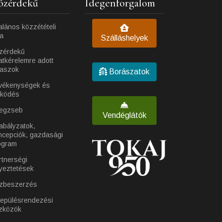
özérdekű
Idegenforgalom
alános közzétételi
ta
Szálláshelyek
zérdekű
atkérelemre adott
laszok
Borászatok
vékenységek és
ködés
egzseb
Vendéglátók
abályzatok,
ncepciók, gazdasági
ogram
rtnerségi
yeztetések
zbeszerzés
lepülésrendezési
zközök