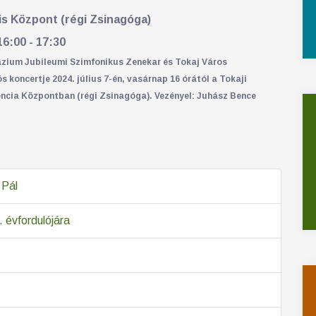
lis Központ (régi Zsinagóga)
16:00 - 17:30
ázium Jubileumi Szimfonikus Zenekar és Tokaj Város
 koncertje 2024. július 7-én, vasárnap 16 órától a Tokaji
encia Központban (régi Zsinagóga). Vezényel: Juhász Bence
 Pál
 évfordulójára