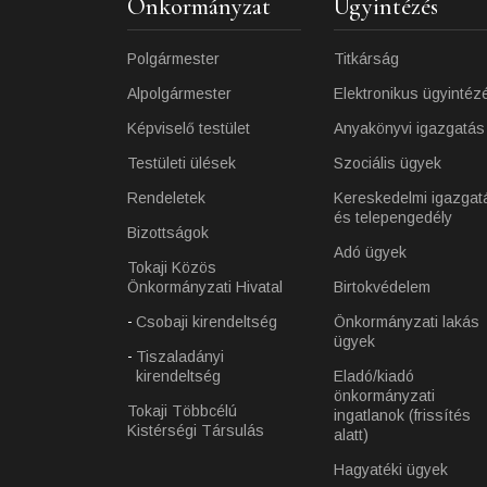
Önkormányzat
Ügyintézés
Polgármester
Titkárság
Alpolgármester
Elektronikus ügyintéz
Képviselő testület
Anyakönyvi igazgatás
Testületi ülések
Szociális ügyek
Rendeletek
Kereskedelmi igazgat
és telepengedély
Bizottságok
Adó ügyek
Tokaji Közös
Önkormányzati Hivatal
Birtokvédelem
Csobaji kirendeltség
Önkormányzati lakás
ügyek
Tiszaladányi
kirendeltség
Eladó/kiadó
önkormányzati
Tokaji Többcélú
ingatlanok (frissítés
Kistérségi Társulás
alatt)
Hagyatéki ügyek