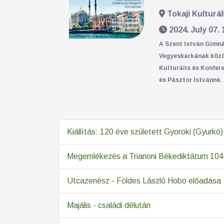
Tokaji Kulturá
2024. July 07. 
A Szent István Gimn
Vegyeskarkának közös
Kulturális és Konfer
és Pásztor Istvánné.
Kiállítás: 120 éve született Gyoroki (Gyurkó)
Megemlékezés a Trianoni Békediktátum 104.
Utcazenész - Földes László Hobo előadása
Majális - családi délután