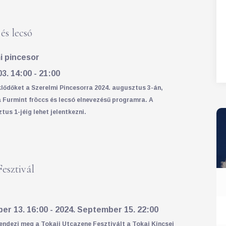
27
28
29
30
31
és lecsó
i pincesor
3. 14:00 - 21:00
klődőket a Szerelmi Pincesorra 2024. augusztus 3-án,
Furmint fröccs és lecsó elnevezésű programra. A
us 1-jéig lehet jelentkezni.
esztivál
r 13. 16:00 - 2024. September 15. 22:00
ndezi meg a Tokaji Utcazene Fesztivált a Tokaj Kincsei