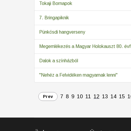
Tokaji Bornapok
7. Bringapiknik
Pünkösdi hangverseny
Megemlékezés a Magyar Holokauszt 80. évfo
Dalok a színházból
"Nehéz a Felvidéken magyarnak lenni"
7
8
9
10
11
12
13
14
15
1
Prev