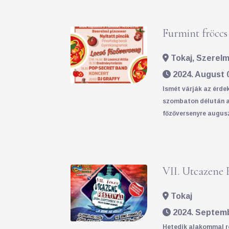
25
26
27
28
29
30
31
29
30
Furmint fröccs 
Tokaj, Szerelm
2024. August 0
Ismét várják az érde
szombaton délután a 
főzőversenyre auguszt
VII. Utcazene F
Tokaj
2024. Septembe
Hetedik alakommal re