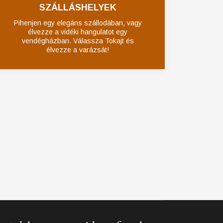
SZÁLLÁSHELYEK
Pihenjen egy elegáns szállodában, vagy
élvezze a vidéki hangulatot egy
vendégházban. Válassza Tokajt és
élvezze a varázsát!