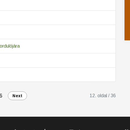
rdulójára
6
12. oldal / 36
Next