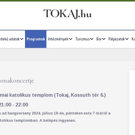
rdekű adatok
Programok
Intézmények
Turizmus
Bor
Pályázatok
Ka
gonakoncertje
2026/07
mai katolikus templom (Tokaj, Kossuth tér 6.)
4
5
6
7
1
2
3
4
5
21:00 - 22:00
11
12
13
14
6
7
8
9
10
11
12
 ad hangverseny 2024. július 19-én, pénteken este 7 órától a
tolikus templomban. A belépés ingyenes.
18
19
20
21
13
14
15
16
17
18
19
25
26
27
28
20
21
22
23
24
25
26