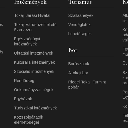
Intézmények
Turizmus
K
Tokaji Járási Hivatal
Szálláshelyek
Ált
lis
és
Tokaji Városüzemeltető
Vendéglátók
Szervezet
Kö
Lehetőségek
ad
Egészségügyi
vá
intézmények
Bor
Te
ás
Oktatási intézmények
mű
Kulturális intézmények
Üv
Borászatok
Szociális intézmények
Sz
A tokaji bor
ko
Rendőrség
Riedel Tokaji Furmint
pr
pohár
Önkormányzati cégek
Pa
Eg
Egyházak
Kö
Turisztikai intézmények
Te
Közszolgáltatók
es
elérhetőségei