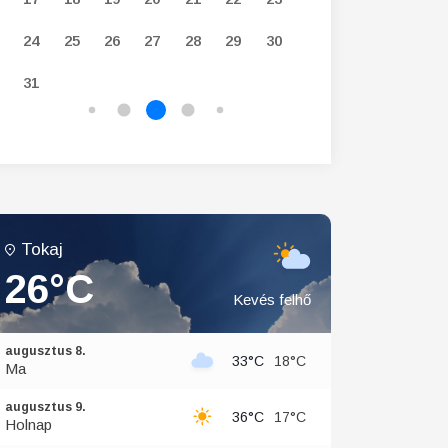
24
25
26
27
28
29
30
28
29
30
31
Tokaj
26°C
Kevés felhő
augusztus 8.
33°C
18°C
Ma
augusztus 9.
36°C
17°C
Holnap