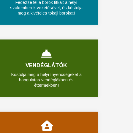
Fedezze fel a borok titkait a helyi
szakemberek vezetésével, és kóstolja
meg a kivételes tokaji borokat!
VENDÉGLÁTÓK
Kóstolja meg a helyi ínyencségeket a
hangulatos vendéglőkben és
éttermekben!