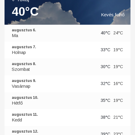
40°C
Kevés felhő
augusztus 6.
40°C
24°C
Ma
augusztus 7.
33°C
19°C
Holnap
augusztus 8.
30°C
19°C
Szombat
augusztus 9.
32°C
16°C
Vasárnap
augusztus 10.
35°C
19°C
Hétfő
augusztus 11.
38°C
21°C
Kedd
augusztus 12.
39°C
23°C