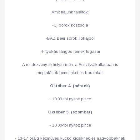
Amit nálunk találtok:
-Új borok kóstolója
-BAZ Beer sörök Tokajból
-Pityókás lángos remek fogásai
A rendezvény fő helyszínén, a Fesztiválkatlanban is
megtaláltok bennünket és borainkat!
Október
4. (péntek)
- 10.00-tól nyitott pince
Október
5. (szombat)
- 10.00-tól nyitott pince
- 13-17 óráig kézműves kuckó kicsiknek és nagyobbaknak