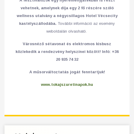
A fesztiválozók egy nyereményjátékban is részt
vehetnek, amelynek díja egy 2 fő részére szóló
wellness utalvány a négycsillagos Hotel Vécsecity
kastélyszállodába.
További információ az esemény
weboldalán olvasható.
Városnéző sétavonat és elektromos kisbusz
közlekedik a rendezvény helyszínei között! Infó: +36
20 935 74 32
A műsorváltoztatás jogát fenntartjuk!
www.tokajszuretinapok.hu