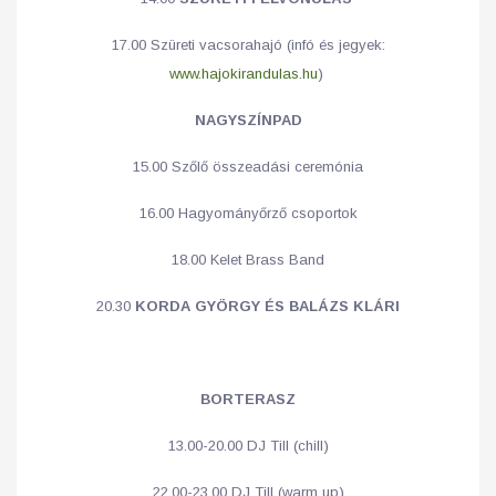
17.00 Szüreti vacsorahajó (infó és jegyek:
www.hajokirandulas.hu
)
NAGYSZÍNPAD
15.00 Szőlő összeadási ceremónia
16.00 Hagyományőrző csoportok
18.00 Kelet Brass Band
20.30
KORDA GYÖRGY ÉS BALÁZS KLÁRI
BORTERASZ
13.00-20.00 DJ Till (chill)
22.00-23.00 DJ Till (warm up)