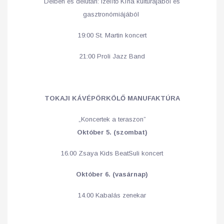
Délben és délután: Ízelítő Kína kultúrájából és
gasztronómiájából
19:00 St. Martin koncert
21:00 Proli Jazz Band
TOKAJI KÁVÉPÖRKÖLŐ MANUFAKTÚRA
„Koncertek a teraszon”
Október
5. (szombat)
16.00 Zsaya Kids BeatSuli koncert
Október
6. (vasárnap)
14.00 Kabalás zenekar