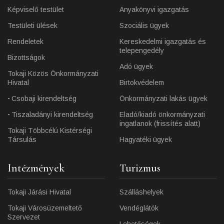
Képviselő testület
Anyakönyvi igazgatás
Testületi ülések
Szociális ügyek
Rendeletek
Kereskedelmi igazgatás és
telepengedély
Bizottságok
Adó ügyek
Tokaji Közös Önkormányzati
Hivatal
Birtokvédelem
Csobaji kirendeltség
Önkormányzati lakás ügyek
Tiszaladányi kirendeltség
Eladó/kiadó önkormányzati
ingatlanok (frissítés alatt)
Tokaji Többcélú Kistérségi
Társulás
Hagyatéki ügyek
Intézmények
Turizmus
Tokaji Járási Hivatal
Szálláshelyek
Tokaji Városüzemeltető
Vendéglátók
Szervezet
Lehetőségek