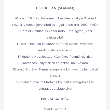
OKTÓBER 5. (szombat)
10 órától 16 óráig tűzzománc készítés a tállyai Szabad
Kézzel Alkotótér jóvoltából (a foglalkozás ára: 3600,- Ft/fő)
11 órától kiállítás és vásár Kató Klára egyedi, kézi
szőtteseiből
11 órától kóstoló és vásár az Édes-Méhes Méhészet
mézkülönlegességeiből
14 órától a Hovatovább Kézműves Pékműhely friss
kovászos kenyereinek és pékáruinak vására
15 órától Horányi Tamás zongorista könnyed dallamokkal
érkezik
17 órától Orpheum Madams koncert a swing-korszak
legnagyobb slágereivel
PAULAY BORHÁZ
(Hajdú köz 11.)