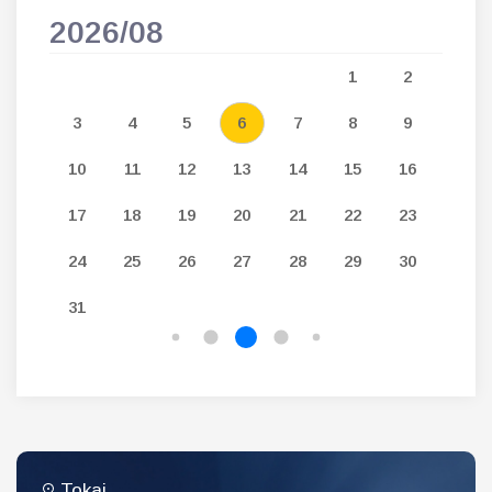
2026/08
202
5
1
2
12
3
4
5
6
7
8
9
7
19
10
11
12
13
14
15
16
14
26
17
18
19
20
21
22
23
21
24
25
26
27
28
29
30
28
31
Tokaj