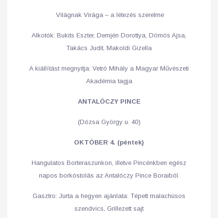
Világnak Virága – a létezés szerelme
Alkotók: Bukits Eszter, Demjén Dorottya, Dömös Ajsa,
Takács Judit, Makoldi Gizella
A kiállítást megnyitja: Vetró Mihály a Magyar Művészeti
Akadémia tagja
ANTALÓCZY PINCE
(Dózsa György u. 40)
OKTÓBER 4. (péntek)
Hangulatos Borteraszunkon, illetve Pincénkben egész
napos borkóstolás az Antalóczy Pince Boraiból.
Gasztro: Jurta a hegyen ajánlata: Tépett malachúsos
szendvics, Grillezett sajt