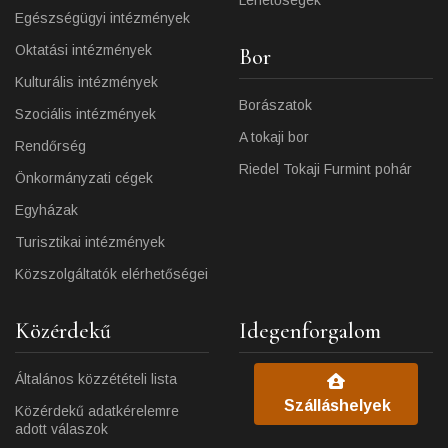
Egészségügyi intézmények
Oktatási intézmények
Bor
Kulturális intézmények
Borászatok
Szociális intézmények
A tokaji bor
Rendőrség
Riedel Tokaji Furmint pohár
Önkormányzati cégek
Egyházak
Turisztikai intézmények
Közszolgáltatók elérhetőségei
Közérdekű
Idegenforgalom
Általános közzétételi lista
Szálláshelyek
Közérdekű adatkérelemre
adott válaszok