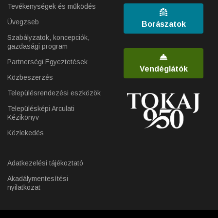
Tevékenységek és működés
Üvegzseb
Borászatok
Szabályzatok, koncepciók,
gazdasági program
Partnerségi Egyeztetések
Vendéglátók
Közbeszerzés
Településrendezési eszközök
Településképi Arculati
Kézikönyv
Közlekedés
Adatkezelési tájékoztató
Akadálymentesítési
nyilatkozat