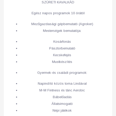
SZÜRETI KAVALKÁD
Egész napos programok 10 órától
Mezőgazdasági gépbemutató (Agroker)
Mesterségek bemutatója:
Kosárfonás
Pásztorbemutató
Kecskefejés
Mustkészítés
Gyermek-és családi programok:
Napindító közös torna Lindával
M-M Fintness és tánc Aerobic
Bábelőadás
Állatsimogató
Népi játékok