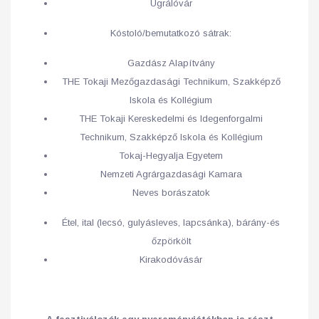
Ugrálóvár
Kóstoló/bemutatkozó sátrak:
Gazdász Alapítvány
THE Tokaji Mezőgazdasági Technikum, Szakképző
Iskola és Kollégium
THE Tokaji Kereskedelmi és Idegenforgalmi
Technikum, Szakképző Iskola és Kollégium
Tokaj-Hegyalja Egyetem
Nemzeti Agrárgazdasági Kamara
Neves borászatok
Étel, ital (lecsó, gulyásleves, lapcsánka), bárány-és
őzpörkölt
Kirakodóvásár