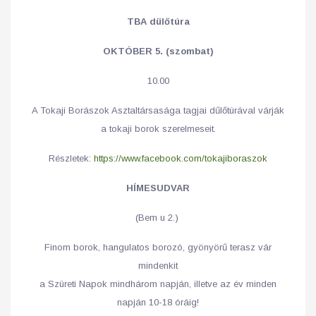
TBA dülőtúra
OKTÓBER 5. (szombat)
10.00
A Tokaji Borászok Asztaltársasága tagjai dűlőtúrával várják
a tokaji borok szerelmeseit.
Részletek:
https://www.facebook.com/tokajiboraszok
HÍMESUDVAR
(Bem u 2.)
Finom borok, hangulatos borozó, gyönyörű terasz vár
mindenkit
a Szüreti Napok mindhárom napján, illetve az év minden
napján 10-18 óráig!