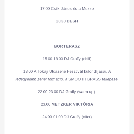
17.00 Csík János és a Mezzo
20.30
DESH
BORTERASZ
15.00-18.00 DJ Graffy (chill)
18.00 A Tokaji Utcazene Fesztivál különdíjasai,
A
legegyedibb zenei formáció, a
SMOOTH BRASS
fellépése
22.00-23.00 DJ Graffy (warm up)
23.00
METZKER VIKTÓRIA
24.00-01.00 DJ Graffy (after)