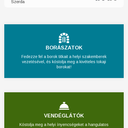
Szerda
BORÁSZATOK
Fedezze fel a borok titkait a helyi szakemberek
vezetésével, és kóstolja meg a kivételes tokaji
borokat!
VENDÉGLÁTÓK
Kóstolja meg a helyi ínyencségeket a hangulatos