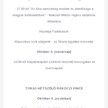
- 17.00-tól "Az Aba nemzetség eredete és jelentősége a
magyar történelemben" - Makoldi Miklós régész tartalmas
előadása
Rézeleje Fanfárások
Klasszikus rock slágerek - az Ebura együttes koncertje
Október
6. (vasárnap)
-10.00-tól Kutyaharapást szőrével-levezető borozgatás és
morzsaparti
TOKAJ-HÉTSZŐLŐ RÁKÓCZI PINCE
Október
5. (szombat)