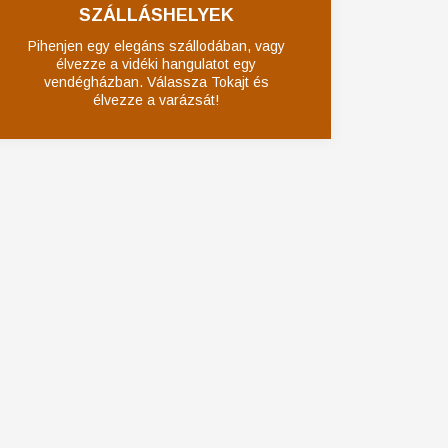
SZÁLLÁSHELYEK
Pihenjen egy elegáns szállodában, vagy
élvezze a vidéki hangulatot egy
vendégházban. Válassza Tokajt és
élvezze a varázsát!