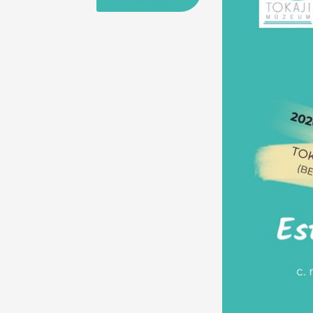
25
26
27
28
29
30
31
29
30