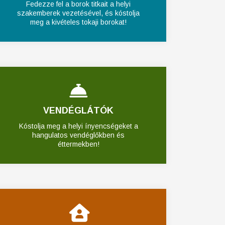
Fedezze fel a borok titkait a helyi
szakemberek vezetésével, és kóstolja
meg a kivételes tokaji borokat!
VENDÉGLÁTÓK
Kóstolja meg a helyi ínyencségeket a
hangulatos vendéglőkben és
éttermekben!