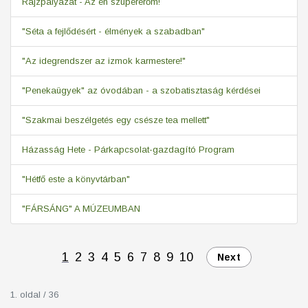
Rajzpályázat - Az én szupererőm!
"Séta a fejlődésért - élmények a szabadban"
"Az idegrendszer az izmok karmestere!"
"Penekaügyek" az óvodában - a szobatisztaság kérdései
"Szakmai beszélgetés egy csésze tea mellett"
Házasság Hete - Párkapcsolat-gazdagító Program
"Hétfő este a könyvtárban"
"FÁRSÁNG" A MÚZEUMBAN
1
2
3
4
5
6
7
8
9
10
Next
1. oldal / 36