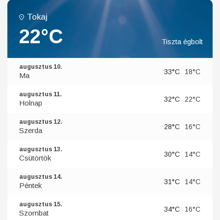
Tokaj
22°C
Tiszta égbolt
augusztus 10.
33°C
18°C
Ma
augusztus 11.
32°C
22°C
Holnap
augusztus 12.
28°C
16°C
Szerda
augusztus 13.
30°C
14°C
Csütörtök
augusztus 14.
31°C
14°C
Péntek
augusztus 15.
34°C
16°C
Szombat