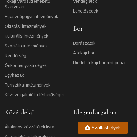
Tokaji Városüzemeltető
Vendéglátók
Szervezet
Lehetőségek
Egészségügyi intézmények
Oktatási intézmények
Bor
Kulturális intézmények
Borászatok
Szociális intézmények
A tokaji bor
Rendőrség
Riedel Tokaji Furmint pohár
Önkormányzati cégek
Egyházak
Turisztikai intézmények
Közszolgáltatók elérhetőségei
Közérdekű
Idegenforgalom
Általános közzétételi lista
Szálláshelyek
Közérdekű adatkérelemre