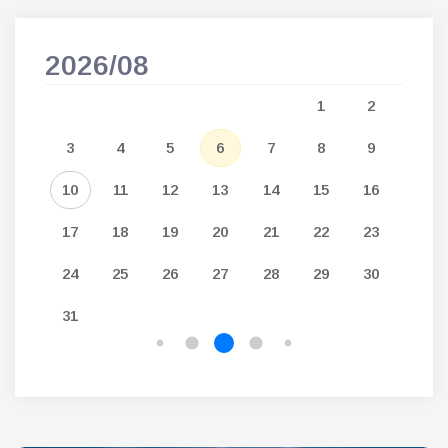
2026/08
202
5
1
2
12
3
4
5
6
7
8
9
7
19
10
11
12
13
14
15
16
14
26
17
18
19
20
21
22
23
21
24
25
26
27
28
29
30
28
31