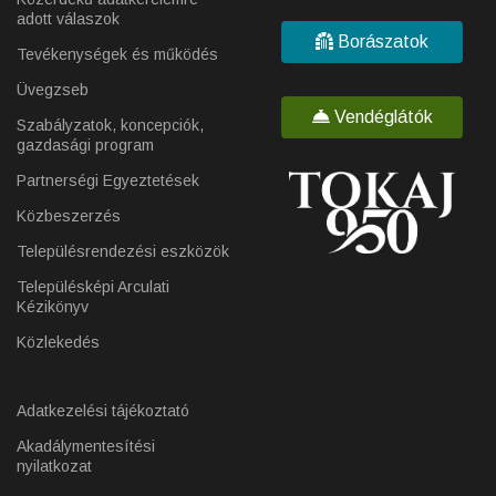
adott válaszok
Borászatok
Tevékenységek és működés
Üvegzseb
Vendéglátók
Szabályzatok, koncepciók,
gazdasági program
Partnerségi Egyeztetések
Közbeszerzés
Településrendezési eszközök
Településképi Arculati
Kézikönyv
Közlekedés
Adatkezelési tájékoztató
Akadálymentesítési
nyilatkozat