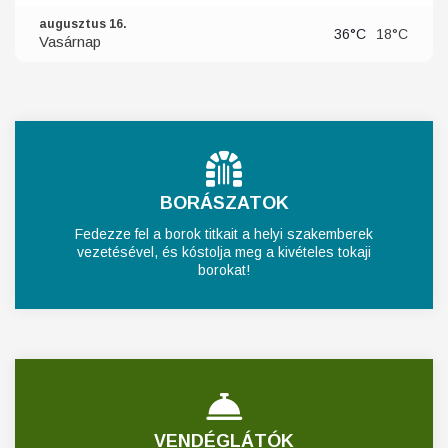
augusztus 16.
36°C
18°C
Vasárnap
BORÁSZATOK
Fedezze fel a borok titkait a helyi szakemberek
vezetésével, és kóstolja meg a kivételes tokaji
borokat!
VENDÉGLÁTÓK