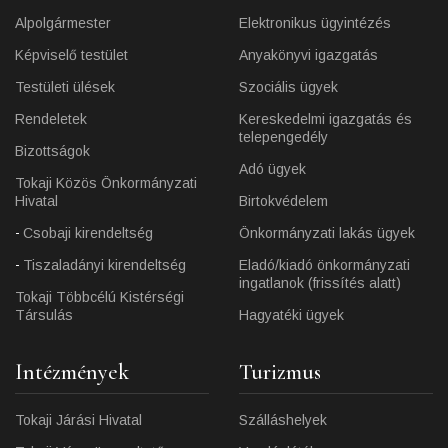
Alpolgármester
Elektronikus ügyintézés
Képviselő testület
Anyakönyvi igazgatás
Testületi ülések
Szociális ügyek
Rendeletek
Kereskedelmi igazgatás és
telepengedély
Bizottságok
Adó ügyek
Tokaji Közös Önkormányzati
Hivatal
Birtokvédelem
Csobaji kirendeltség
Önkormányzati lakás ügyek
Tiszaladányi kirendeltség
Eladó/kiadó önkormányzati
ingatlanok (frissítés alatt)
Tokaji Többcélú Kistérségi
Társulás
Hagyatéki ügyek
Intézmények
Turizmus
Tokaji Járási Hivatal
Szálláshelyek