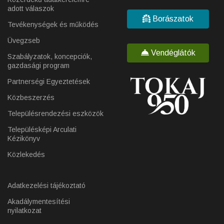
adott válaszok
Borászatok
Tevékenységek és működés
Üvegzseb
Vendéglátók
Szabályzatok, koncepciók,
gazdasági program
Partnerségi Egyeztetések
Közbeszerzés
Településrendezési eszközök
Településképi Arculati
Kézikönyv
Közlekedés
Adatkezelési tájékoztató
Akadálymentesítési
nyilatkozat