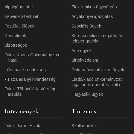
Alpolgármester
Elektronikus ügyintézés
Képviselő testület
Anyakönyvi igazgatás
Testületi ülések
Szociális ügyek
Rendeletek
Kereskedelmi igazgatás és
telepengedély
Bizottságok
Adó ügyek
Tokaji Közös Önkormányzati
Hivatal
Birtokvédelem
Csobaji kirendeltség
Önkormányzati lakás ügyek
Tiszaladányi kirendeltség
Eladó/kiadó önkormányzati
ingatlanok (frissítés alatt)
Tokaji Többcélú Kistérségi
Társulás
Hagyatéki ügyek
Intézmények
Turizmus
Tokaji Járási Hivatal
Szálláshelyek