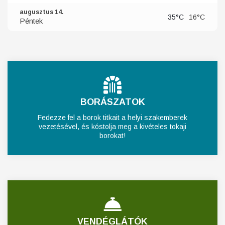
augusztus 14.
35°C
16°C
Péntek
BORÁSZATOK
Fedezze fel a borok titkait a helyi szakemberek
vezetésével, és kóstolja meg a kivételes tokaji
borokat!
VENDÉGLÁTÓK