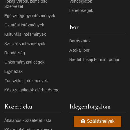
Tokaji Városüzemeltető
Vendéglátók
Szervezet
Lehetőségek
Egészségügyi intézmények
Oktatási intézmények
Bor
Kulturális intézmények
Borászatok
Szociális intézmények
A tokaji bor
Rendőrség
Riedel Tokaji Furmint pohár
Önkormányzati cégek
Egyházak
Turisztikai intézmények
Közszolgáltatók elérhetőségei
Közérdekű
Idegenforgalom
Általános közzétételi lista
Szálláshelyek
Közérdekű adatkérelemre