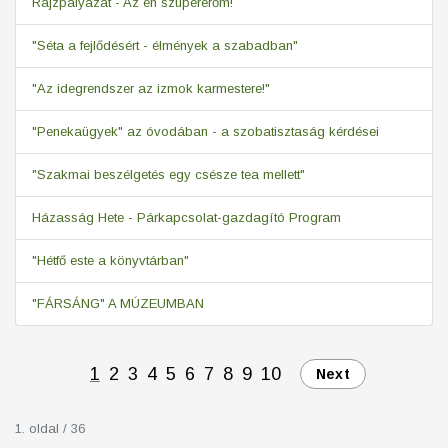
Rajzpályázat - Az én szupererőm!
"Séta a fejlődésért - élmények a szabadban"
"Az idegrendszer az izmok karmestere!"
"Penekaügyek" az óvodában - a szobatisztaság kérdései
"Szakmai beszélgetés egy csésze tea mellett"
Házasság Hete - Párkapcsolat-gazdagító Program
"Hétfő este a könyvtárban"
"FÁRSÁNG" A MÚZEUMBAN
1
2
3
4
5
6
7
8
9
10
Next
1. oldal / 36