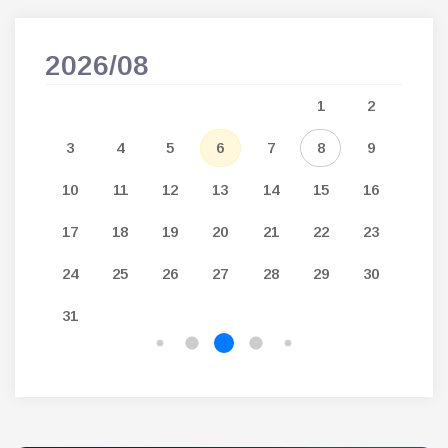
2026/08
202
5
1
2
12
3
4
5
6
7
8
9
7
19
10
11
12
13
14
15
16
14
26
17
18
19
20
21
22
23
21
24
25
26
27
28
29
30
28
31