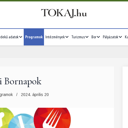
rdekű adatok
Programok
Intézmények
Turizmus
Bor
Pályázatok
Ka
i Bornapok
2026/07
4
5
6
7
1
2
3
4
5
gramok
2024. április 20
11
12
13
14
6
7
8
9
10
11
12
18
19
20
21
13
14
15
16
17
18
19
25
26
27
28
20
21
22
23
24
25
26