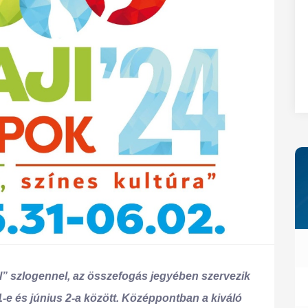
27
28
29
30
31
” szlogennel, az összefogás jegyében szervezik
-e és június 2-a között. Középpontban a kiváló