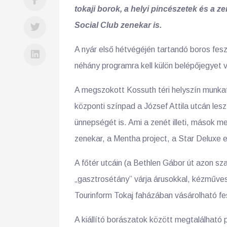
tokaji borok, a helyi pincészetek és a z
Social Club zenekar is.
A nyár első hétvégéjén tartandó boros fesz
néhány programra kell külön belépőjegyet v
A megszokott Kossuth téri helyszín munkate
központi színpad a József Attila utcán les
ünnepségét is. Ami a zenét illeti, mások m
zenekar, a Mentha project, a Star Deluxe
A főtér utcáin (a Bethlen Gábor út azon s
„gasztrosétány” várja árusokkal, kézműves
Tourinform Tokaj faházában vásárolható fe
A kiállító borászatok között megtalálható 