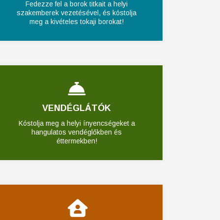
Fedezze fel a borok titkait a helyi
szakemberek vezetésével, és kóstolja
meg a kivételes tokaji borokat!
VENDÉGLÁTÓK
Kóstolja meg a helyi ínyencségeket a
hangulatos vendéglőkben és
éttermekben!