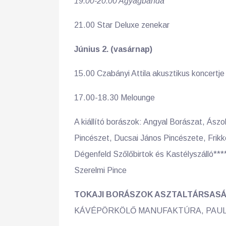
19.00-20.00 Agyagbanda
21.00 Star Deluxe zenekar
Június 2. (vasárnap)
15.00 Czabányi Attila akusztikus koncertj
17.00-18.30 Melounge
A kiállító borászok: Angyal Borászat, Ász
Pincészet, Ducsai János Pincészete, Frikk
Dégenfeld Szőlőbirtok és Kastélyszálló****
Szerelmi Pince
TOKAJI BORÁSZOK ASZTALTÁRSAS
KÁVÉPÖRKÖLŐ MANUFAKTÚRA, PAULA