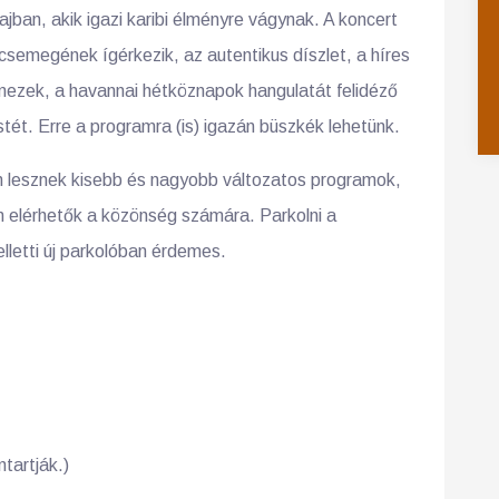
jban, akik igazi karibi élményre vágynak. A koncert
csemegének ígérkezik, az autentikus díszlet, a híres
mezek, a havannai hétköznapok hangulatát felidéző
estét. Erre a programra (is) igazán büszkék lehetünk.
n lesznek kisebb és nagyobb változatos programok,
 elérhetők a közönség számára. Parkolni a
elletti új parkolóban érdemes.
tartják.)