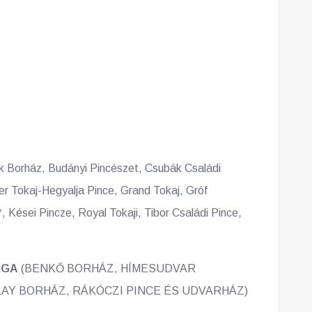
e
ok Borház, Budányi Pincészet, Csubák Családi
er Tokaj-Hegyalja Pince, Grand Tokaj, Gróf
, Kései Pincze, Royal Tokaji, Tibor Családi Pince,
ÁGA
(BENKŐ BORHÁZ, HÍMESUDVAR
Y BORHÁZ, RÁKÓCZI PINCE ÉS UDVARHÁZ)