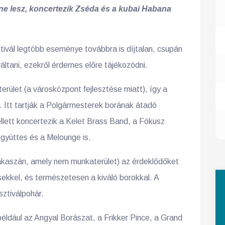
ene lesz, koncertezik Zséda és a kubai
Habana
tivál legtöbb eseménye továbbra is díjtalan, csupán
áltani, ezekről érdemes előre tájékozódni.
rület (a városközpont fejlesztése miatt), így a
z. Itt tartják a Polgármesterek borának átadó
ellett koncertezik a Kelet Brass Band, a Fókusz
 együttes és a Melounge is.
zakaszán, amely nem munkaterület) az érdeklődőket
ekkel, és természetesen a kiváló borokkal. A
sztiválpohár.
például az Angyal Borászat, a Frikker Pince, a Grand