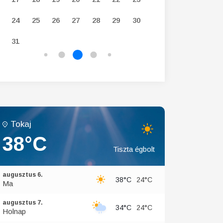
24
25
26
27
28
29
30
28
29
30
31
Tokaj
38°C
Tiszta égbolt
augusztus 6.
38°C
24°C
Ma
augusztus 7.
34°C
24°C
Holnap