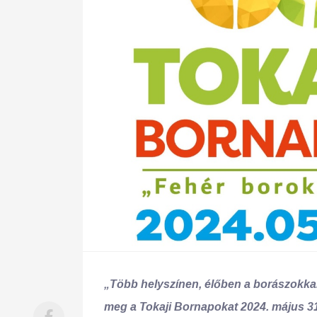
25
26
27
28
29
30
31
29
30
„Több helyszínen, élőben a borászokkal
meg a Tokaji Bornapokat 2024. május 31