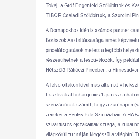
Tokaj, a Gróf Degenfeld Szőlőbirtok és Kas
TIBOR Családi Szőlőbirtok, a Szerelmi Pin
A Bornapokhoz idén is számos partner csat
Borászok Asztaltársasága ismét képviselte
pincelátogatások mellett a legtöbb helysz
részesülhetnek a fesztiválozók. Így példá
Hétszőlő Rákóczi Pincében, a Hímesudvar
A felsoroltakon kívül más alternatív helysz
Fesztiválkatlanban június 1-jén (szombaton
szenzációnak számít, hogy a zárónapon (va
zenekar a Paulay Ede Színházban. A
HAB
szivarfüstös éjszakáinak sztárja, a kubai 
világkörüli
turnéján
kiegészül a világhírű
T