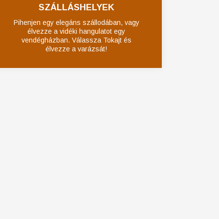
SZÁLLÁSHELYEK
Pihenjen egy elegáns szállodában, vagy
élvezze a vidéki hangulatot egy
vendégházban. Válassza Tokajt és
élvezze a varázsát!