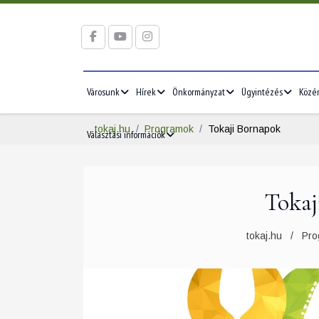
Városunk
Hírek
Önkormányzat
Ügyintézés
Közé
tokaj.hu
Programok
Tokaji Bornapok
Választási információk
Tokaj
2026/05
2026/06
5
1
2
3
1
2
3
tokaj.hu
Pro
12
4
5
6
7
8
9
10
8
9
10
19
11
12
13
14
15
16
17
15
16
17
26
18
19
20
21
22
23
24
22
23
24