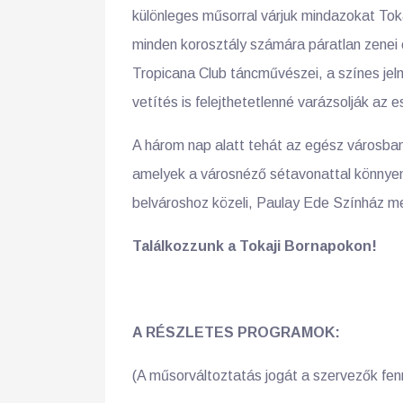
különleges műsorral várjuk mindazokat Toka
minden korosztály számára páratlan zenei 
Tropicana Club táncművészei, a színes jel
vetítés is felejthetetlenné varázsolják az 
A három nap alatt tehát az egész városba
amelyek a városnéző sétavonattal könnyen
belvároshoz közeli, Paulay Ede Színház m
Találkozzunk a Tokaji Bornapokon!
A RÉSZLETES PROGRAMOK:
(A műsorváltoztatás jogát a szervezők fenn