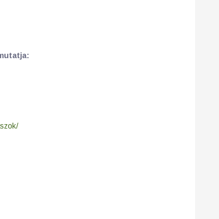
mutatja:
szok/