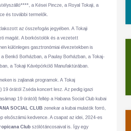
télyszálló****, a Kései Pincze, a Royal Tokaji, a
ce és további termelők.
lakozott az összefogás jegyében. A Tokaji
ti magát. A borkóstolók és a vezetett
ínen különleges gasztronómiai élvezetekben is
ul a Benkő Borházban, a Paulay Borházban, a Tokaj-
ban, a Tokaji Kávépörkölő Manufaktúrában.
íneken is zajlanak programok. A Tokaj
) 19 órától Zséda koncert lesz. Az pedig igazi
sárnap 19 órától) fellép a Habana Social Club kubai
ANA SOCIAL CLUB
zenekar a kubai mulatók forró,
nép elsőszámú kedvence. A csapat az idei, 2024-es
ropicana Club
szólótáncosaival is. Így egy