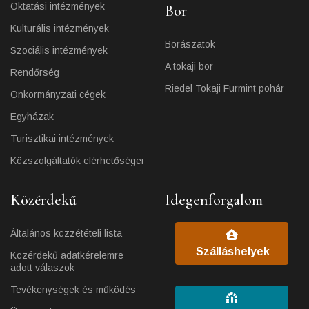
Oktatási intézmények
Bor
Kulturális intézmények
Borászatok
Szociális intézmények
A tokaji bor
Rendőrség
Riedel Tokaji Furmint pohár
Önkormányzati cégek
Egyházak
Turisztikai intézmények
Közszolgáltatók elérhetőségei
Közérdekű
Idegenforgalom
Általános közzétételi lista
Szálláshelyek
Közérdekű adatkérelemre
adott válaszok
Tevékenységek és működés