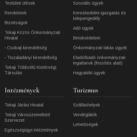
Testületi ülések
Szociális ügyek
Rendeletek
Kereskedelmi igazgatás és
telepengedély
Bizottságok
Adó ügyek
Tokaji Közös Önkormányzati
Hivatal
Birtokvédelem
Csobaji kirendeltség
Önkormányzati lakás ügyek
Tiszaladányi kirendeltség
Eladó/kiadó önkormányzati
ingatlanok (frissítés alatt)
Tokaji Többcélú Kistérségi
Társulás
Hagyatéki ügyek
Intézmények
Turizmus
Tokaji Járási Hivatal
Szálláshelyek
Tokaji Városüzemeltető
Vendéglátók
Szervezet
Lehetőségek
Egészségügyi intézmények