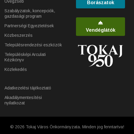
Üvegzseb
Borászatok
Szabályzatok, koncepciók,
gazdasági program
Partnerségi Egyeztetések
Vendéglátók
Közbeszerzés
Településrendezési eszközök
Településképi Arculati
Kézikönyv
Közlekedés
Adatkezelési tájékoztató
Akadálymentesítési
nyilatkozat
© 2026 Tokaj Város Önkormányzata. Minden jog fenntartva!