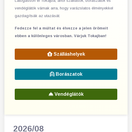
Látogasson el Tokajba, ahol szállások, borászatok és
vendéglátók várnak arra, hogy varázslatos élményekkel
gazdagítsák az utazását.
Fedezze fel a múltat és élvezze a jelen örömeit
ebben a különleges városban. Várjuk Tokajban!
Szálláshelyek
Borászatok
Vendéglátók
2026/08
202