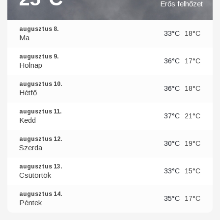
Erős felhőzet
augusztus 8.
33°C
18°C
Ma
augusztus 9.
36°C
17°C
Holnap
augusztus 10.
36°C
18°C
Hétfő
augusztus 11.
37°C
21°C
Kedd
augusztus 12.
30°C
19°C
Szerda
augusztus 13.
33°C
15°C
Csütörtök
augusztus 14.
35°C
17°C
Péntek