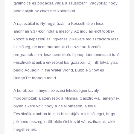
gyümölcs és pogácsa várja a szusszanni vágyókat, hogy
pótolhatják az elvesztett kalóriákat.
A rajt ezúttal is Nyíregyházán, a Kossuth téren lesz,
ahonnan 9:37-kor indul a mezőny. Az indulás előtt többek
között a népszerű és ingyenes BikeSafe regisztrációra lesz
lehetőség, de nem maradnak el a színpadi zenés
programok sem, lesz aerobik és hiphop tánc bemutató is. A
Fesztiválkatlanba érkezőket hangzásban Dj Till, látványban
pedig Aquagirl in the Water World, Bubble Show és
BringaTér fogadja majd.
A korábban hiányolt étkezési lehetőségen tavaly
módosítottak a szervezők a Minimal Gasztro-val, amelynek
olyan sikere volt, hogy a célállomáson, a tokaji
Fesztiválkatlanban idén is biztosítják a lehetőséget, hogy
jelképes összegért többféle étel közül választhatnak, akik
megéheznek.