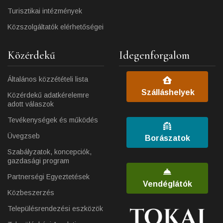
Turisztikai intézmények
Közszolgáltatók elérhetőségei
Közérdekű
Idegenforgalom
Általános közzétételi lista
Szálláshelyek
Közérdekű adatkérelemre
adott válaszok
Tevékenységek és működés
Üvegzseb
Borászatok
Szabályzatok, koncepciók,
gazdasági program
Partnerségi Egyeztetések
Vendéglátók
Közbeszerzés
Településrendezési eszközök