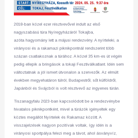
2018-ban közel ezer résztvevővel indult az első
nagyszabású túra Nyíregyházáról Tokajba,
azóta hagyomány lett a májusi rendezvény. A nyírteleki, a
virányosi és a rakamazi piknikpontnál rendszerint több
százan csatlakoznak a túrához. A közel 35 km-es út végén
pedig ellepik a bringások a tokaji Fesztiválkatlant. Idén sem
változtatnak a jól ismert útvonalon a szervezők. Az elmúlt
években megyehatáron túlról, Budapestről, sőt külföldről,
Japánból és Svájcból is volt résztvevő az ingyenes túrán.
Tiszanagyfalu 2023-ban kapcsolódott be a rendezvénybe
hivatalos piknikpontként, mivel a túrázók igényeltek egy
köztes megállót Nyírtelek és Rakamaz között. A
visszajelzések nagyon pozitívak voltak, így idén is a
virányosi sportpálya felezi meg a távot, ahol ásványvíz,