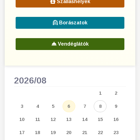
Szálláshelyek
Borászatok
Vendéglátók
2026/08
202
5
1
2
12
3
4
5
6
7
8
9
7
19
10
11
12
13
14
15
16
14
26
17
18
19
20
21
22
23
21