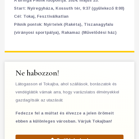
A Bringa Piknik időpontja: 2024. május 25.
Start: Nyíregyháza, Kossuth tér, 9:37 (gyülekező 8:00)
Cél: Tokaj, Fesztiválkatlan
Piknik pontok: Nyírtelek (Rakéta), Tiszanagyfalu
(virányosi sportpálya), Rakamaz (Művelődési ház)
Ne habozzon!
Látogasson el Tokajba, ahol szállások, borászatok és
vendéglátók várnak arra, hogy varázslatos élményekkel
gazdagítsák az utazását.
Fedezze fel a múltat és élvezze a jelen örömeit
ebben a különleges városban. Várjuk Tokajban!