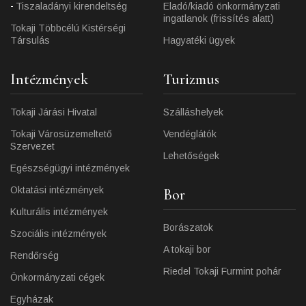
Tiszaladányi kirendeltség
Eladó/kiadó önkormányzati
ingatlanok (frissítés alatt)
Tokaji Többcélú Kistérségi
Társulás
Hagyatéki ügyek
Intézmények
Turizmus
Tokaji Járási Hivatal
Szálláshelyek
Tokaji Városüzemeltető
Vendéglátók
Szervezet
Lehetőségek
Egészségügyi intézmények
Oktatási intézmények
Bor
Kulturális intézmények
Borászatok
Szociális intézmények
A tokaji bor
Rendőrség
Riedel Tokaji Furmint pohár
Önkormányzati cégek
Egyházak