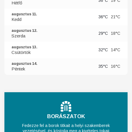
36°C
19°C
Hétfő
augusztus 11.
36°C
21°C
Kedd
augusztus 12.
29°C
18°C
Szerda
augusztus 13.
32°C
14°C
Csütörtök
augusztus 14.
35°C
16°C
Péntek
BORÁSZATOK
Fedezze fel a borok titkait a helyi szakemberek
vezetésével, és kóstolja meg a kivételes tokaji