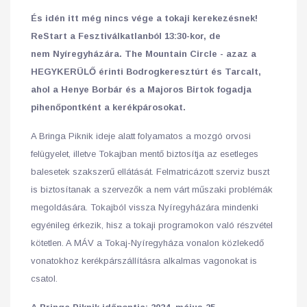
És idén itt még nincs vége a tokaji kerekezésnek!
ReStart a Fesztiválkatlanból 13:30-kor, de
nem Nyíregyházára. The Mountain Circle - azaz a
HEGYKERÜLŐ érinti Bodrogkeresztúrt és Tarcalt,
ahol a Henye Borbár és a Majoros Birtok fogadja
pihenőpontként a kerékpárosokat.
A Bringa Piknik ideje alatt folyamatos a mozgó orvosi
felügyelet, illetve Tokajban mentő biztosítja az esetleges
balesetek szakszerű ellátását. Felmatricázott szerviz buszt
is biztosítanak a szervezők a nem várt műszaki problémák
megoldására. Tokajból vissza Nyíregyházára mindenki
egyénileg érkezik, hisz a tokaji programokon való részvétel
kötetlen. A MÁV a Tokaj-Nyíregyháza vonalon közlekedő
vonatokhoz kerékpárszállításra alkalmas vagonokat is
csatol.