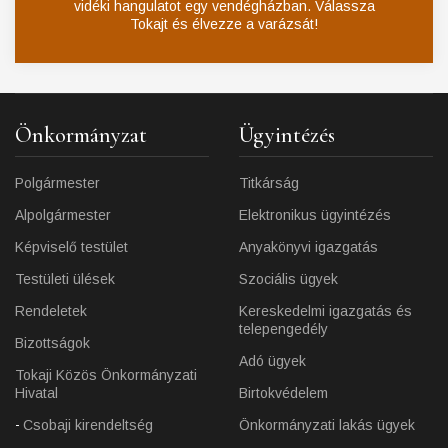
vidéki hangulatot egy vendégházban. Válassza
Tokajt és élvezze a varázsát!
Önkormányzat
Ügyintézés
Polgármester
Titkárság
Alpolgármester
Elektronikus ügyintézés
Képviselő testület
Anyakönyvi igazgatás
Testületi ülések
Szociális ügyek
Rendeletek
Kereskedelmi igazgatás és
telepengedély
Bizottságok
Adó ügyek
Tokaji Közös Önkormányzati
Hivatal
Birtokvédelem
Csobaji kirendeltség
Önkormányzati lakás ügyek