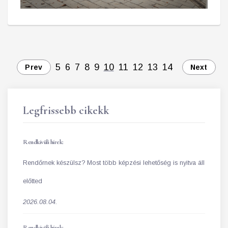
5
6
7
8
9
10
11
12
13
14
Prev
Next
Legfrissebb cikekk
Rendkívüli hírek:
Rendőrnek készülsz? Most több képzési lehetőség is nyitva áll
előtted
2026.08.04.
Rendkívüli hírek: