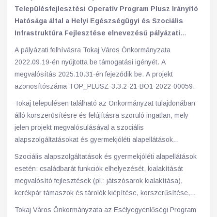
Településfejlesztési Operatív Program Plusz Irányító
Hatósága által a Helyi Egészségügyi és Szociális
Infrastruktúra Fejlesztése elnevezésű pályázati
konstrukcióban 123,33 millió forint európai uniós
A pályázati felhívásra Tokaj Város Önkormányzata
vissza nem térítendő támogatást nyert.
2022.09.19-én nyújtotta be támogatási igényét. A
megvalósítás 2025.10.31-én fejeződik be. A projekt
azonosítószáma TOP_PLUSZ-3.3.2-21-BO1-2022-00059.
Tokaj településen található az Önkormányzat tulajdonában
álló korszerűsítésre és felújításra szoruló ingatlan, mely
jelen projekt megvalósulásával a szociális
alapszolgáltatásokat és gyermekjóléti alapellátások
fejlesztését teszi lehetővé. Az alábbi tevékenységek
Szociális alapszolgáltatások és gyermekjóléti alapellátások
valósulnak meg a projekt keretében: Infrastruktúra fejlesztés,
esetén: családbarát funkciók elhelyezését, kialakítását
beleértve: már működő ellátások fejlesztését és felújítást,
megvalósító fejlesztések (pl.: játszósarok kialakítása),
korszerűsítést. Eszközbeszerzés: eszközök, bútorok és
kerékpár támaszok és tárolók kiépítése, korszerűsítése,
berendezési, felszerelési tárgyak beszerzése.
babakocsi tároló létesítése.
Tokaj Város Önkormányzata az Esélyegyenlőségi Program