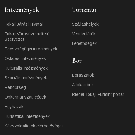
Intézmények
Turizmus
Tokaji Járási Hivatal
Szálláshelyek
Tokaji Városüzemeltető
Vendéglátók
Szervezet
Lehetőségek
Egészségügyi intézmények
Oktatási intézmények
Bor
Kulturális intézmények
Borászatok
Szociális intézmények
A tokaji bor
Rendőrség
Riedel Tokaji Furmint pohár
Önkormányzati cégek
Egyházak
Turisztikai intézmények
Közszolgáltatók elérhetőségei