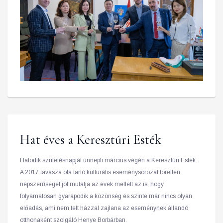
Hat éves a Keresztúri Esték
Hatodik születésnapját ünnepli március végén a Keresztúri Esték.
A 2017 tavasza óta tartó kulturális eseménysorozat töretlen
népszerűségét jól mutatja az évek mellett az is, hogy
folyamatosan gyarapodik a közönség és szinte már nincs olyan
előadás, ami nem telt házzal zajlana az eseménynek állandó
otthonaként szolgáló Henye Borbárban.