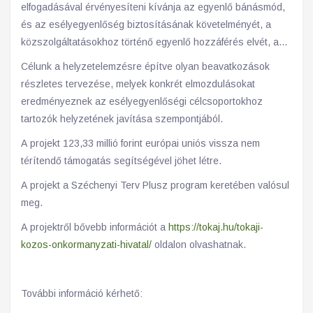
elfogadásával érvényesíteni kívánja az egyenlő bánásmód,
és az esélyegyenlőség biztosításának követelményét, a
közszolgáltatásokhoz történő egyenlő hozzáférés elvét, a
diszkriminációmentességet, szegregációmentességet,
Célunk a helyzetelemzésre építve olyan beavatkozások
foglalkoztatás, a szociális biztonság, az egészségügy, az
részletes tervezése, melyek konkrét elmozdulásokat
oktatás és a lakhatás területén a helyzetelemzés során
eredményeznek az esélyegyenlőségi célcsoportokhoz
feltárt problémák komplex kezelése érdekében szükséges
tartozók helyzetének javítása szempontjából.
intézkedéseket.
A projekt 123,33 millió forint európai uniós vissza nem
térítendő támogatás segítségével jöhet létre.
A projekt a Széchenyi Terv Plusz program keretében valósul
meg.
A projektről bővebb információt a
https://tokaj.hu/tokaji-
kozos-onkormanyzati-hivatal/
oldalon olvashatnak.
További információ kérhető: