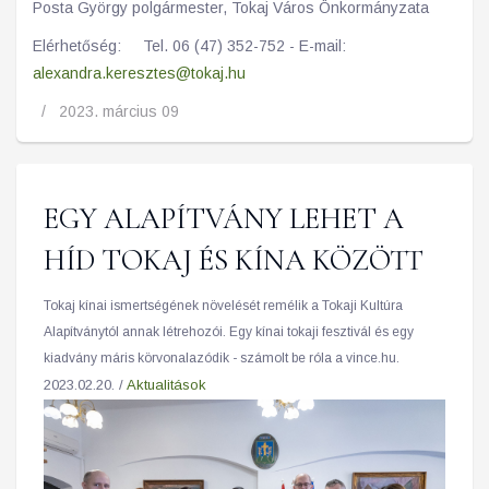
Posta György polgármester, Tokaj Város Önkormányzata
Elérhetőség: Tel. 06 (47) 352-752 - E-mail:
alexandra.keresztes@tokaj.hu
2023. március 09
EGY ALAPÍTVÁNY LEHET A
HÍD TOKAJ ÉS KÍNA KÖZÖTT
Tokaj kínai ismertségének növelését remélik a Tokaji Kultúra
Alapítványtól annak létrehozói. Egy kínai tokaji fesztivál és egy
kiadvány máris körvonalazódik - számolt be róla a vince.hu.
2023.02.20. /
Aktualitások