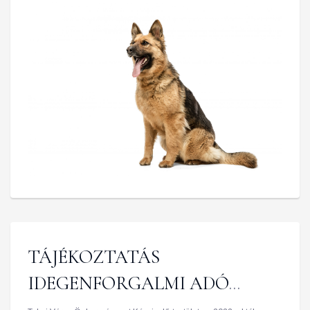
TÁJÉKOZTATÁS
IDEGENFORGALMI ADÓ
MÉRTÉKÉNEK EMELÉSÉRŐL