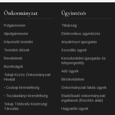
Önkormányzat
Ügyintézés
Polgármester
Titkárság
Alpolgármester
Elektronikus ügyintézés
Képviselő testület
Anyakönyvi igazgatás
Testületi ülések
Szociális ügyek
Rendeletek
Kereskedelmi igazgatás és
telepengedély
Bizottságok
Adó ügyek
Tokaji Közös Önkormányzati
Hivatal
Birtokvédelem
Csobaji kirendeltség
Önkormányzati lakás ügyek
Tiszaladányi kirendeltség
Eladó/kiadó önkormányzati
ingatlanok (frissítés alatt)
Tokaji Többcélú Kistérségi
Társulás
Hagyatéki ügyek