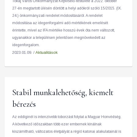
Tokaj Város Önkormányzat Képviselő-testülete a 2022. október
27-én megtartott ülésén döntött a helyi adókról szóló 15/2015. (IX.
24.) önkormányzati rendelet módosításáról. A rendelet
módosítása az idegenforgalmi adó mértékének emelését
érintette, mivel az IFA mértéke hosszú évek óta nem változott,
ugyanakkor a településen jelentősen megnövekedett az
idegenforgalom.
2023.01.09. /
Aktualitások
Stabil munkalehetőség, kiemelt
bérezés
Az eddiginél is intenzívebb toborzást folytat a Magyar Honvédség.
A következő időszakban több ezer embernek kínálnak
kiszámítható, változatos életpályát a régió katonai alakulatainál is