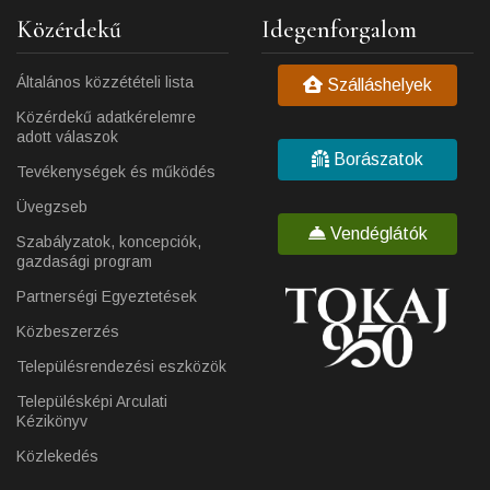
Közérdekű
Idegenforgalom
Általános közzétételi lista
Szálláshelyek
Közérdekű adatkérelemre
adott válaszok
Borászatok
Tevékenységek és működés
Üvegzseb
Vendéglátók
Szabályzatok, koncepciók,
gazdasági program
Partnerségi Egyeztetések
Közbeszerzés
Településrendezési eszközök
Településképi Arculati
Kézikönyv
Közlekedés