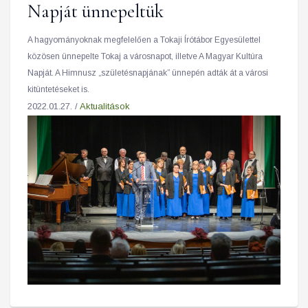
Napját ünnepeltük
A hagyományoknak megfelelően a Tokaji Írótábor Egyesülettel
közösen ünnepelte Tokaj a városnapot, illetve A Magyar Kultúra
Napját. A Himnusz „születésnapjának” ünnepén adták át a városi
kitüntetéseket is.
2022.01.27. /
Aktualitások