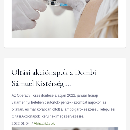
Oltási akciónapok a Dombi
Sámuel Kistérségi
Egészségközpontban
Az Operatív Törzs döntése alapján 2022. január hónap
valamennyi hetében csütörtök- péntek- szombat napokon az
oltatlan, és már korábban oltott állampolgárok részére „ Települési
Oltási Akciónapok” kerülnek megszervezésre.
2022.01.04. /
Aktualitások