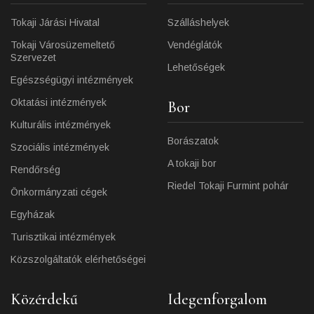
Tokaji Járási Hivatal
Szálláshelyek
Tokaji Városüzemeltető
Vendéglátók
Szervezet
Lehetőségek
Egészségügyi intézmények
Oktatási intézmények
Bor
Kulturális intézmények
Borászatok
Szociális intézmények
A tokaji bor
Rendőrség
Riedel Tokaji Furmint pohár
Önkormányzati cégek
Egyházak
Turisztikai intézmények
Közszolgáltatók elérhetőségei
Közérdekű
Idegenforgalom