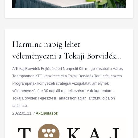
Harminc napig lehet
véleményezni a Tokaji Borvidék
Területfejlesztési Program
A Tokaj Borvidék Fejlődéséért Nonprofit Kft. megbízásából a Város
Teampannon KFT. készítette el a Tokaji Borvidék Területfejlesztési
stratégiai környezeti vizsgálatát
Programjának környezeti stratégiai vizsgálatát, amelynek
véleményezésére 30 nap áll rendelkezésre. A dokumentum a
Tokaj Borvidék Fejlesztési Tanács honlapján, a tbft.hu oldalon
található.
2022.01.21. /
Aktualitások