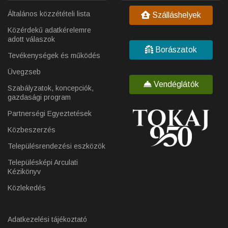
Általános közzétételi lista
Szálláshelyek
Közérdekű adatkérelemre
adott válaszok
Borászatok
Tevékenységek és működés
Üvegzseb
Vendéglátók
Szabályzatok, koncepciók,
gazdasági program
Partnerségi Egyeztetések
Közbeszerzés
Településrendezési eszközök
Településképi Arculati
Kézikönyv
Közlekedés
Adatkezelési tájékoztató