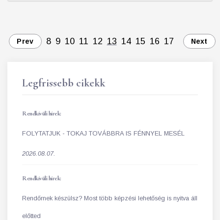
8
9
10
11
12
13
14
15
16
17
Prev
Next
Legfrissebb cikekk
Rendkívüli hírek:
FOLYTATJUK - TOKAJ TOVÁBBRA IS FÉNNYEL MESÉL
2026.08.07.
Rendkívüli hírek:
Rendőrnek készülsz? Most több képzési lehetőség is nyitva áll
előtted