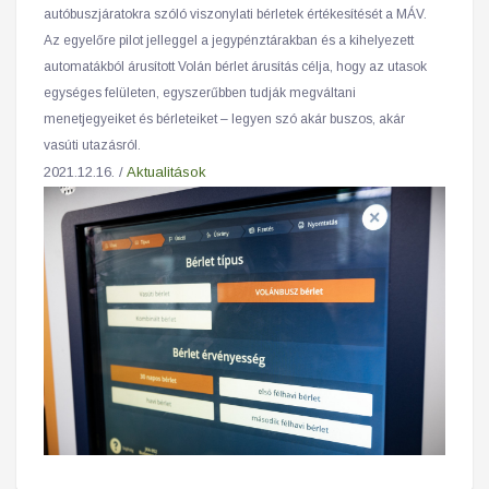
autóbuszjáratokra szóló viszonylati bérletek értékesítését a MÁV.
Az egyelőre pilot jelleggel a jegypénztárakban és a kihelyezett
automatákból árusított Volán bérlet árusítás célja, hogy az utasok
egységes felületen, egyszerűbben tudják megváltani
menetjegyeiket és bérleteiket – legyen szó akár buszos, akár
vasúti utazásról.
2021.12.16. /
Aktualitások