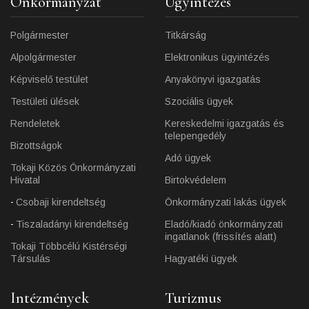
Önkormányzat
Ügyintézés
Polgármester
Titkárság
Alpolgármester
Elektronikus ügyintézés
Képviselő testület
Anyakönyvi igazgatás
Testületi ülések
Szociális ügyek
Rendeletek
Kereskedelmi igazgatás és
telepengedély
Bizottságok
Adó ügyek
Tokaji Közös Önkormányzati
Hivatal
Birtokvédelem
Csobaji kirendeltség
Önkormányzati lakás ügyek
Tiszaladányi kirendeltség
Eladó/kiadó önkormányzati
ingatlanok (frissítés alatt)
Tokaji Többcélú Kistérségi
Társulás
Hagyatéki ügyek
Intézmények
Turizmus