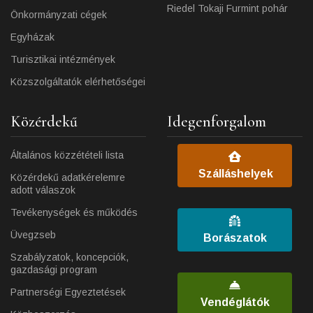
Riedel Tokaji Furmint pohár
Önkormányzati cégek
Egyházak
Turisztikai intézmények
Közszolgáltatók elérhetőségei
Közérdekű
Idegenforgalom
Általános közzétételi lista
Szálláshelyek
Közérdekű adatkérelemre
adott válaszok
Tevékenységek és működés
Üvegzseb
Borászatok
Szabályzatok, koncepciók,
gazdasági program
Partnerségi Egyeztetések
Vendéglátók