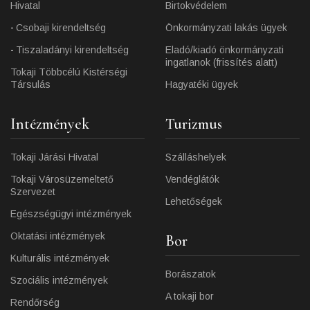
Hivatal
Birtokvédelem
Csobaji kirendeltség
Önkormányzati lakás ügyek
Tiszaladányi kirendeltség
Eladó/kiadó önkormányzati
ingatlanok (frissítés alatt)
Tokaji Többcélú Kistérségi
Társulás
Hagyatéki ügyek
Intézmények
Turizmus
Tokaji Járási Hivatal
Szálláshelyek
Tokaji Városüzemeltető
Vendéglátók
Szervezet
Lehetőségek
Egészségügyi intézmények
Oktatási intézmények
Bor
Kulturális intézmények
Borászatok
Szociális intézmények
A tokaji bor
Rendőrség