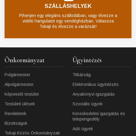
SZÁLLÁSHELYEK
Pihenjen egy elegáns szállodában, vagy élvezze a
vidéki hangulatot egy vendégházban. Válassza
Tokajt és élvezze a varázsát!
Önkormányzat
Ügyintézés
Polgármester
Titkárság
Alpolgármester
Elektronikus ügyintézés
Képviselő testület
Anyakönyvi igazgatás
Testületi ülések
Szociális ügyek
Rendeletek
Kereskedelmi igazgatás és
telepengedély
Bizottságok
Adó ügyek
Tokaji Közös Önkormányzati