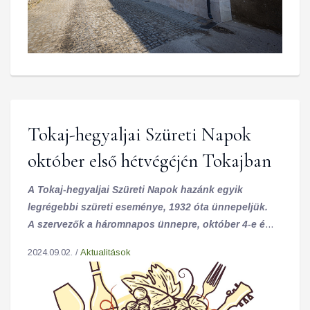
Tokaj-hegyaljai Szüreti Napok
október első hétvégéjén Tokajban
A Tokaj-hegyaljai Szüreti Napok hazánk egyik
legrégebbi szüreti eseménye, 1932 óta ünnepeljük.
A szervezők a háromnapos ünnepre, október 4-e és
6-a között a „Fehér borok, színes kultúra” jegyében
2024.09.02. /
Aktualitások
várják az érdeklődőket Tokajba.