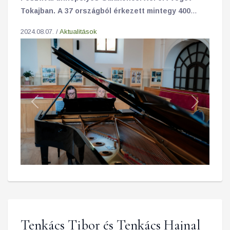
Tokajban. A 37 országból érkezett mintegy 400
résztvevő, köztük 180 diák és több mint 50
2024.08.07. /
Aktualitások
zeneművésztanár, sikeres mesterkurzussal és
fesztivállal zárta 2024-es programsorozatát.
Previous
Next
Tenkács Tibor és Tenkács Hajnal