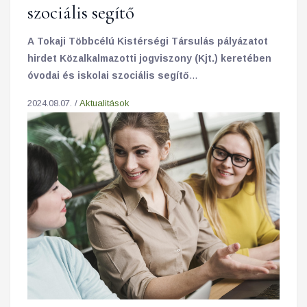
szociális segítő
A Tokaji Többcélú Kistérségi Társulás pályázatot
hirdet Közalkalmazotti jogviszony (Kjt.) keretében
óvodai és iskolai szociális segítő
munkakör/feladatkör betöltésére.
2024.08.07. /
Aktualitások