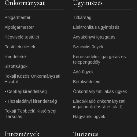
Önkormányzat
Ügyintézés
Polgármester
Titkárság
Alpolgármester
Elektronikus ügyintézés
Képviselő testület
Anyakönyvi igazgatás
Testületi ülések
Szociális ügyek
Rendeletek
Kereskedelmi igazgatás és
telepengedély
Bizottságok
Adó ügyek
Tokaji Közös Önkormányzati
Hivatal
Birtokvédelem
Csobaji kirendeltség
Önkormányzati lakás ügyek
Tiszaladányi kirendeltség
Eladó/kiadó önkormányzati
ingatlanok (frissítés alatt)
Tokaji Többcélú Kistérségi
Társulás
Hagyatéki ügyek
Intézmények
Turizmus