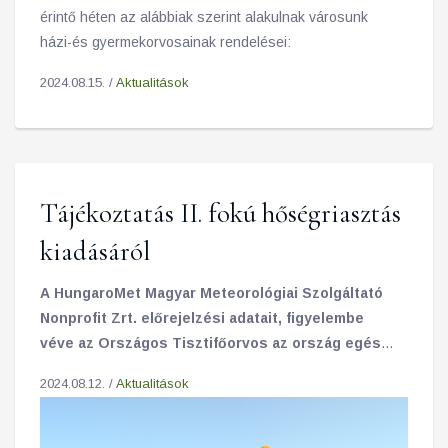
érintő héten az alábbiak szerint alakulnak városunk
házi-és gyermekorvosainak rendelései:
2024.08.15. /
Aktualitások
Tájékoztatás II. fokú hőségriasztás
kiadásáról
A HungaroMet Magyar Meteorológiai Szolgáltató
Nonprofit Zrt. előrejelzési adatait, figyelembe
véve az Országos Tisztifőorvos az ország egész
területére vonatkozóan 2024. augusztus 11-én
2024.08.12. /
Aktualitások
(vasárnap) 00.00 órától 2024. augusztus 16.
(péntek) 24.00 óráig II. fokú hőségriasztást adott
ki.