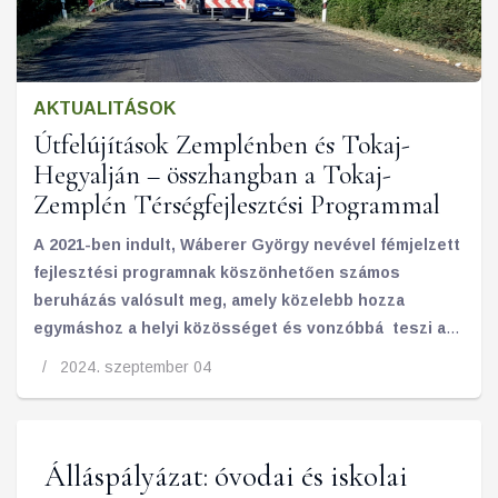
AKTUALITÁSOK
Útfelújítások Zemplénben és Tokaj-
Hegyalján – összhangban a Tokaj-
Zemplén Térségfejlesztési Programmal
A 2021-ben indult, Wáberer György nevével fémjelzett
fejlesztési programnak köszönhetően számos
beruházás valósult meg, amely közelebb hozza
egymáshoz a helyi közösséget és vonzóbbá teszi a
régiót a turisták számára. A 2024 nyarán átadott
2024. szeptember 04
Nemzeti Összetartozás hídja és a Tarcalon megújult
borutca csak néhány példa arra, hogy milyen gyorsan
változik a térség.
Álláspályázat: óvodai és iskolai