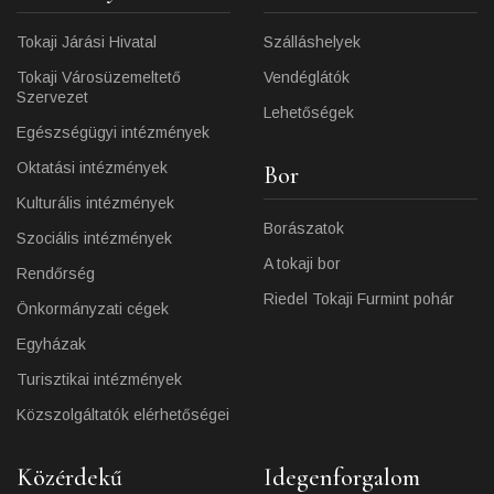
Tokaji Járási Hivatal
Szálláshelyek
Tokaji Városüzemeltető
Vendéglátók
Szervezet
Lehetőségek
Egészségügyi intézmények
Oktatási intézmények
Bor
Kulturális intézmények
Borászatok
Szociális intézmények
A tokaji bor
Rendőrség
Riedel Tokaji Furmint pohár
Önkormányzati cégek
Egyházak
Turisztikai intézmények
Közszolgáltatók elérhetőségei
Közérdekű
Idegenforgalom