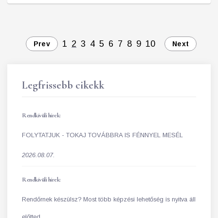
1
2
3
4
5
6
7
8
9
10
Prev
Next
Legfrissebb cikekk
Rendkívüli hírek:
FOLYTATJUK - TOKAJ TOVÁBBRA IS FÉNNYEL MESÉL
2026.08.07.
Rendkívüli hírek:
Rendőrnek készülsz? Most több képzési lehetőség is nyitva áll
előtted