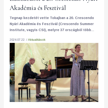
Akadémia és Fesztivál
Tegnap kezdetét vette Tokajban a 20. Crescendo
Nyári Akadémia és Fesztivál (Crescendo Summer
Institute, vagyis CSI), melyre 37 országból több
mint 400 résztvevő érkezett, köztük rekord
2024.07.22. /
Aktualitások
számú, 190 diákkal.
Previous
Next