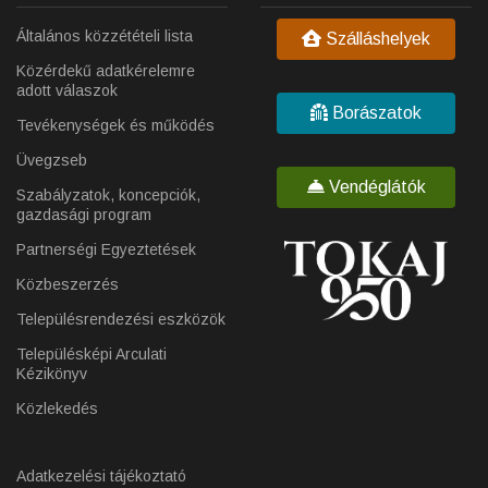
Általános közzétételi lista
Szálláshelyek
Közérdekű adatkérelemre
adott válaszok
Borászatok
Tevékenységek és működés
Üvegzseb
Vendéglátók
Szabályzatok, koncepciók,
gazdasági program
Partnerségi Egyeztetések
Közbeszerzés
Településrendezési eszközök
Településképi Arculati
Kézikönyv
Közlekedés
Adatkezelési tájékoztató