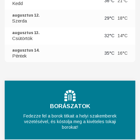
36°C
21°C
Kedd
augusztus 12.
29°C
18°C
Szerda
augusztus 13.
32°C
14°C
Csütörtök
augusztus 14.
35°C
16°C
Péntek
BORÁSZATOK
Fedezze fel a borok titkait a helyi szakemberek
vezetésével, és kóstolja meg a kivételes tokaji
borokat!