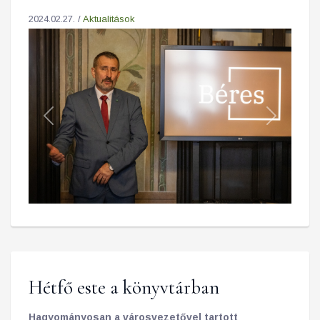
műgyűjtő életútját van hívatva bemutatni. A tárlat
2024.02.27. /
Aktualitások
olyan nagyszerűen, valósághűen jeleníti meg
dolgozószobájának enteriőr hangulatát, hogy
szinte a lelkipásztor úr társaságában lehetünk. A
térben megjelenő embermagasságú portréjának
kontúrjai, a modern technika segítségével látható
mozgóképes arcképe és „megszólaló hangja”
Previous
Next
varázslatos közelségébe engedik a szemlélődő
látogatót. Így ez a kiállítás - hála a múzeum
valamennyi munkatársának és a közreműködőnek
- olyan jól sikerült, hogy valójában meg is szólal!
Hétfő este a könyvtárban
Hagyományosan a városvezetővel tartott