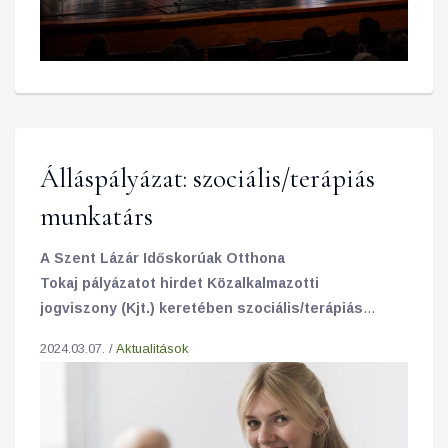
Álláspályázat: szociális/terápiás
munkatárs
A Szent Lázár Időskorúak Otthona
Tokaj pályázatot hirdet Közalkalmazotti
jogviszony (Kjt.) keretében szociális/terápiás
munkatárs Munkakör/feladatkör betöltésére.
2024.03.07. /
Aktualitások