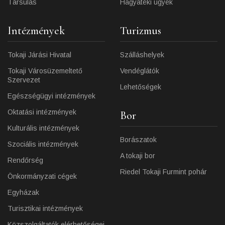
Társulás
Hagyatéki ügyek
Intézmények
Turizmus
Tokaji Járási Hivatal
Szálláshelyek
Tokaji Városüzemeltető
Vendéglátók
Szervezet
Lehetőségek
Egészségügyi intézmények
Oktatási intézmények
Bor
Kulturális intézmények
Borászatok
Szociális intézmények
A tokaji bor
Rendőrség
Riedel Tokaji Furmint pohár
Önkormányzati cégek
Egyházak
Turisztikai intézmények
Közszolgáltatók elérhetőségei