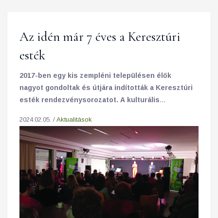
Az idén már 7 éves a Keresztúri
esték
2017-ben egy kis zempléni településen élők
nagyot gondoltak és útjára indították a Keresztúri
esték rendezvénysorozatot. A kulturális
estéknek egy akkor új borászat rendezvényterme
2024.02.05. /
Aktualitások
adott otthont. Nem sokkal az indulás után
főtámogatóként megjelent a Keresztúri esték
történetében a Szerencsejáték Zrt, kultúra iránti
elköteleződésük azóta is töretlen, támogatásukra
a szervezők azóta is számíthatnak.