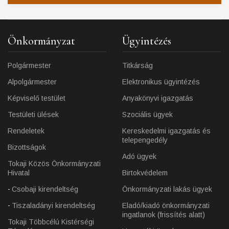
Önkormányzat
Ügyintézés
Polgármester
Titkárság
Alpolgármester
Elektronikus ügyintézés
Képviselő testület
Anyakönyvi igazgatás
Testületi ülések
Szociális ügyek
Rendeletek
Kereskedelmi igazgatás és
telepengedély
Bizottságok
Adó ügyek
Tokaji Közös Önkormányzati
Hivatal
Birtokvédelem
Csobaji kirendeltség
Önkormányzati lakás ügyek
Tiszaladányi kirendeltség
Eladó/kiadó önkormányzati
ingatlanok (frissítés alatt)
Tokaji Többcélú Kistérségi