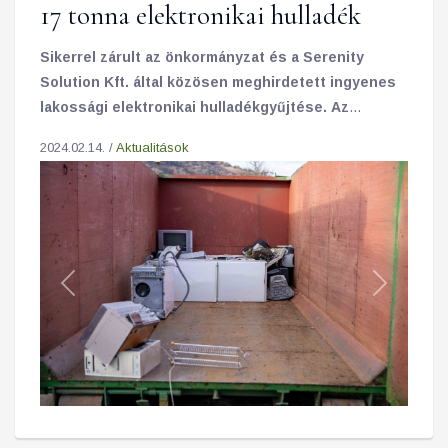
17 tonna elektronikai hulladék
Sikerrel zárult az önkormányzat és a Serenity
Solution Kft. által közösen meghirdetett ingyenes
lakossági elektronikai hulladékgyűjtése. Az
egynapos akcióban közel 17 tonna használaton
2024.02.14. /
Aktualitások
kívüli vagy működésképtelen elektromos eszközt
vittek a lakosok a gyűjtőpontra.
Previous
Next