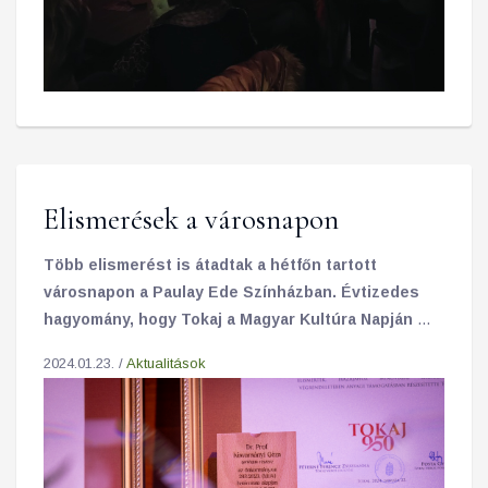
Elismerések a városnapon
Több elismerést is átadtak a hétfőn tartott
városnapon a Paulay Ede Színházban. Évtizedes
hagyomány, hogy Tokaj a Magyar Kultúra Napján a
Tokaji Írótáborral közösen ünnepel.
2024.01.23. /
Aktualitások