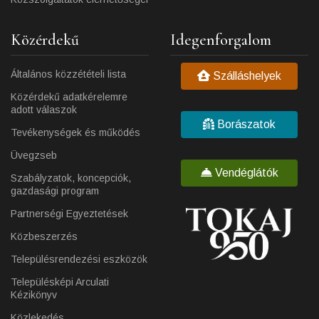
Közérdekű
Idegenforgalom
Általános közzétételi lista
Szálláshelyek
Közérdekű adatkérelemre
adott válaszok
Borászatok
Tevékenységek és működés
Üvegzseb
Vendéglátók
Szabályzatok, koncepciók,
gazdasági program
Partnerségi Egyeztetések
Közbeszerzés
Településrendezési eszközök
Településképi Arculati
Kézikönyv
Közlekedés