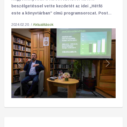
beszélgetéssel vette kezdetét az idei „Hétfő
este a könyvtárban” című programsorozat. Posta
György a vállalkozói köszöntéshez hasonlóan
2024.02.20. /
Aktualitások
szólt a befejezett, a folyamatban lévő és a
hamarosan induló fejlesztésekről valamint az
aktuális kérdésekről is.
Previous
Next