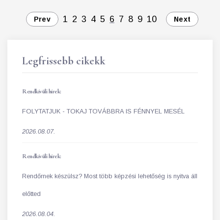
1
2
3
4
5
6
7
8
9
10
Prev
Next
Legfrissebb cikekk
Rendkívüli hírek:
FOLYTATJUK - TOKAJ TOVÁBBRA IS FÉNNYEL MESÉL
2026.08.07.
Rendkívüli hírek:
Rendőrnek készülsz? Most több képzési lehetőség is nyitva áll
előtted
2026.08.04.