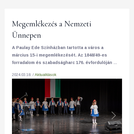
Megemlékezés a Nemzeti
Ünnepen
A Paulay Ede Színházban tartotta a város a
március 15-i megemlékezését. Az 1848/49-es
forradalom és szabadságharc 176. évfordulóján a
Tokaji Gyermekkert Óvoda és Bölcsőde
2024.03.18. /
Aktualitások
növendékei valamint a Tokaji II. Rákóczi Ferenc
Tehetséggondozó Általános Iskola és Alapfokú
Művészeti Iskola diákjai adtak ünnepi műsort.
Previous
Next