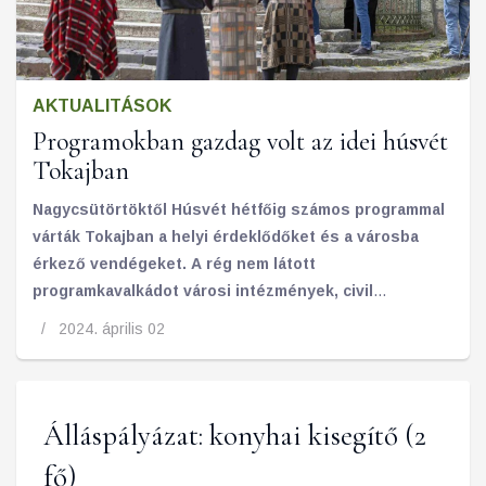
AKTUALITÁSOK
Programokban gazdag volt az idei húsvét
Tokajban
Nagycsütörtöktől Húsvét hétfőig számos programmal
várták Tokajban a helyi érdeklődőket és a városba
érkező vendégeket. A rég nem látott
programkavalkádot városi intézmények, civil
szervezetek és egyházi közösségek hívták életre.
2024. április 02
Álláspályázat: konyhai kisegítő (2
fő)