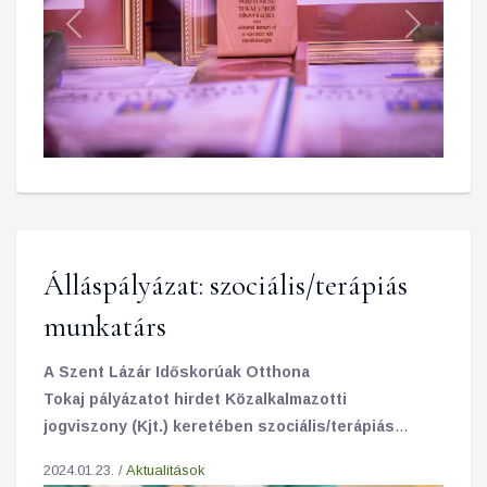
Previous
Next
Álláspályázat: szociális/terápiás
munkatárs
A Szent Lázár Időskorúak Otthona
Tokaj pályázatot hirdet Közalkalmazotti
jogviszony (Kjt.) keretében szociális/terápiás
munkatárs munkakör/feladatkör betöltésére.
2024.01.23. /
Aktualitások
Jelentkezési határidő: 2024.02.15.