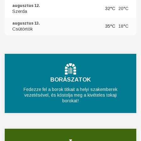
augusztus 12.
32°C
20°C
Szerda
augusztus 13.
35°C
18°C
Csütörtök
BORÁSZATOK
Fedezze fel a borok titkait a helyi szakemberek
vezetésével, és kóstolja meg a kivételes tokaji
borokat!