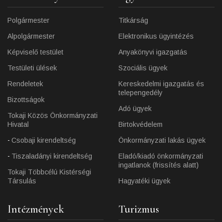
Polgármester
Titkárság
Alpolgármester
Elektronikus ügyintézés
Képviselő testület
Anyakönyvi igazgatás
Testületi ülések
Szociális ügyek
Rendeletek
Kereskedelmi igazgatás és
telepengedély
Bizottságok
Adó ügyek
Tokaji Közös Önkormányzati
Hivatal
Birtokvédelem
Csobaji kirendeltség
Önkormányzati lakás ügyek
Tiszaladányi kirendeltség
Eladó/kiadó önkormányzati
ingatlanok (frissítés alatt)
Tokaji Többcélú Kistérségi
Társulás
Hagyatéki ügyek
Intézmények
Turizmus