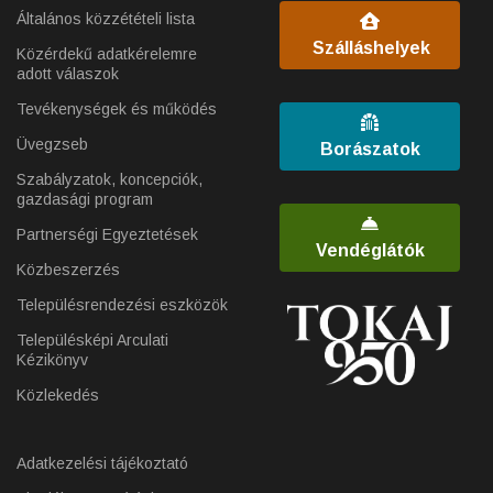
Általános közzétételi lista
Szálláshelyek
Közérdekű adatkérelemre
adott válaszok
Tevékenységek és működés
Üvegzseb
Borászatok
Szabályzatok, koncepciók,
gazdasági program
Partnerségi Egyeztetések
Vendéglátók
Közbeszerzés
Településrendezési eszközök
Településképi Arculati
Kézikönyv
Közlekedés
Adatkezelési tájékoztató