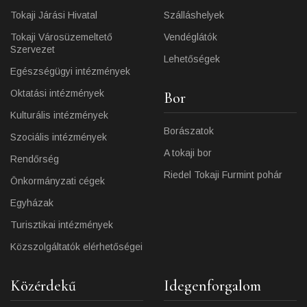
Tokaji Járási Hivatal
Szálláshelyek
Tokaji Városüzemeltető
Vendéglátók
Szervezet
Lehetőségek
Egészségügyi intézmények
Oktatási intézmények
Bor
Kulturális intézmények
Borászatok
Szociális intézmények
A tokaji bor
Rendőrség
Riedel Tokaji Furmint pohár
Önkormányzati cégek
Egyházak
Turisztikai intézmények
Közszolgáltatók elérhetőségei
Közérdekű
Idegenforgalom