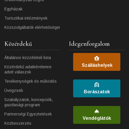
Egyházak
Turisztikai intézmények
Közszolgáltatók elérhetőségei
Közérdekű
Idegenforgalom
Általános közzétételi lista
Szálláshelyek
Közérdekű adatkérelemre
adott válaszok
Tevékenységek és működés
Üvegzseb
Borászatok
Szabályzatok, koncepciók,
gazdasági program
Partnerségi Egyeztetések
Vendéglátók
Közbeszerzés