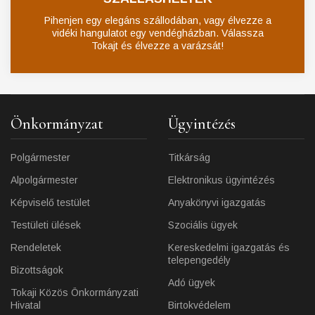
Pihenjen egy elegáns szállodában, vagy élvezze a
vidéki hangulatot egy vendégházban. Válassza
Tokajt és élvezze a varázsát!
Önkormányzat
Ügyintézés
Polgármester
Titkárság
Alpolgármester
Elektronikus ügyintézés
Képviselő testület
Anyakönyvi igazgatás
Testületi ülések
Szociális ügyek
Rendeletek
Kereskedelmi igazgatás és
telepengedély
Bizottságok
Adó ügyek
Tokaji Közös Önkormányzati
Hivatal
Birtokvédelem