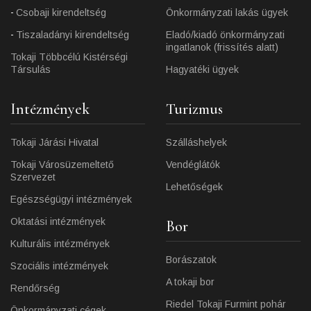
Csobaji kirendeltség
Önkormányzati lakás ügyek
Tiszaladányi kirendeltség
Eladó/kiadó önkormányzati
ingatlanok (frissítés alatt)
Tokaji Többcélú Kistérségi
Társulás
Hagyatéki ügyek
Intézmények
Turizmus
Tokaji Járási Hivatal
Szálláshelyek
Tokaji Városüzemeltető
Vendéglátók
Szervezet
Lehetőségek
Egészségügyi intézmények
Oktatási intézmények
Bor
Kulturális intézmények
Borászatok
Szociális intézmények
A tokaji bor
Rendőrség
Riedel Tokaji Furmint pohár
Önkormányzati cégek