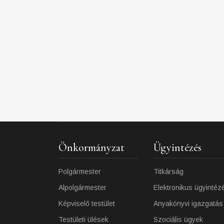
Önkormányzat
Ügyintézés
Polgármester
Titkárság
Alpolgármester
Elektronikus ügyintéz
Képviselő testület
Anyakönyvi igazgatás
Testületi ülések
Szociális ügyek