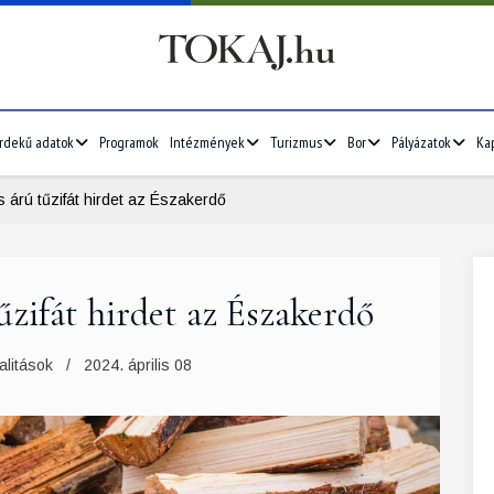
rdekű adatok
Programok
Intézmények
Turizmus
Bor
Pályázatok
Ka
árú tűzifát hirdet az Északerdő
zifát hirdet az Északerdő
alitások
2024. április 08