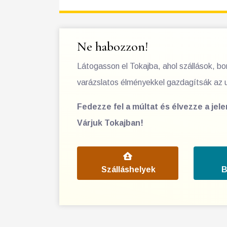
Ne habozzon!
Látogasson el Tokajba, ahol szállások, b
varázslatos élményekkel gazdagítsák az 
Fedezze fel a múltat és élvezze a jel
Várjuk Tokajban!
Szálláshelyek
B