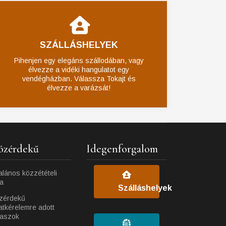
SZÁLLÁSHELYEK
Pihenjen egy elegáns szállodában, vagy
élvezze a vidéki hangulatot egy
vendégházban. Válassza Tokajt és
élvezze a varázsát!
özérdekű
Idegenforgalom
alános közzétételi
ta
Szálláshelyek
zérdekű
atkérelemre adott
laszok