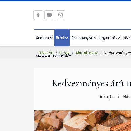
Városunk
Hírek
Önkormányzat
Ügyintézés
Közé
tokaj.hu
Hírek
Aktualitások
Kedvezményes 
Választási információk
Kedvezményes árú tű
tokaj.hu
Aktu