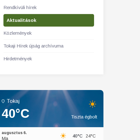
Rendkívüli hírek
Aktualitások
Közlemények
Tokaji Hírek újság archívuma
Hirdetmények
Tokaj
40°C
Tiszta égbolt
augusztus 6.
40°C
24°C
Ma