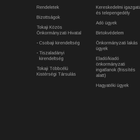
Rendeletek
Kereskedelmi igazgat
és telepengedély
Bizottságok
Adó ügyek
Tokaji Közös
Önkormányzati Hivatal
Birtokvédelem
Csobaji kirendeltség
Önkormányzati lakás
ügyek
Tiszaladányi
kirendeltség
Eladó/kiadó
önkormányzati
Tokaji Többcélú
ingatlanok (frissítés
Kistérségi Társulás
alatt)
Hagyatéki ügyek