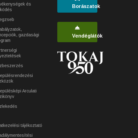
vékenységek és
Borászatok
ködés
egzseb
abályzatok,
ncepciók, gazdasági
Vendéglátók
ogram
rtnerségi
yeztetések
zbeszerzés
lepülésrendezési
zközök
epülésképi Arculati
zikönyv
zlekedés
atkezelési tájékoztató
adálymentesítési