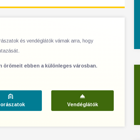
orászatok és vendéglátók várnak arra, hogy
utazását.
en örömeit ebben a különleges városban.
orászatok
Vendéglátók