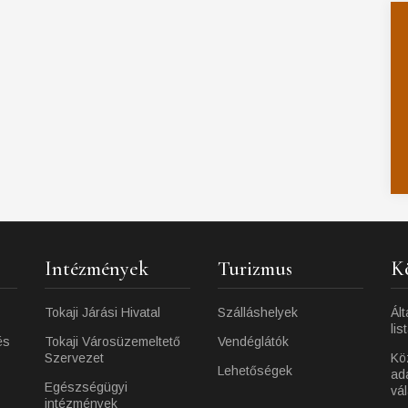
Intézmények
Turizmus
K
Tokaji Járási Hivatal
Szálláshelyek
Ált
lis
és
Tokaji Városüzemeltető
Vendéglátók
Szervezet
Kö
Lehetőségek
ad
Egészségügyi
vá
intézmények