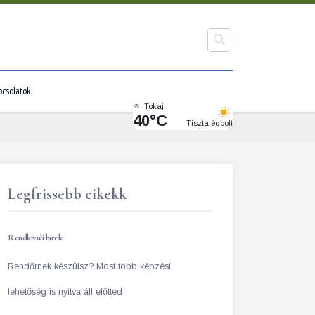
pcsolatok
Tokaj
40°C
Tiszta égbolt
Legfrissebb cikekk
Rendkívüli hírek:
Rendőrnek készülsz? Most több képzési
lehetőség is nyitva áll előtted