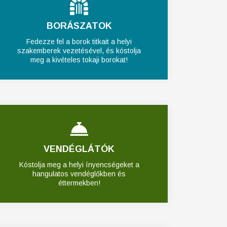
BORÁSZATOK
Fedezze fel a borok titkait a helyi
szakemberek vezetésével, és kóstolja
meg a kivételes tokaji borokat!
VENDÉGLÁTÓK
Kóstolja meg a helyi ínyencségeket a
hangulatos vendéglőkben és
éttermekben!