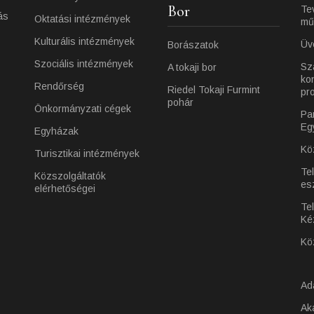
Bor
Te
ás
Oktatási intézmények
mű
Kulturális intézmények
Üv
Borászatok
Szociális intézmények
Sz
A tokaji bor
ko
Rendőrség
Riedel Tokaji Furmint
pr
pohár
Önkormányzati cégek
Pa
Eg
Egyházak
Kö
Turisztikai intézmények
Te
Közszolgáltatók
es
elérhetőségei
Tel
Ké
Kö
Ad
Ak