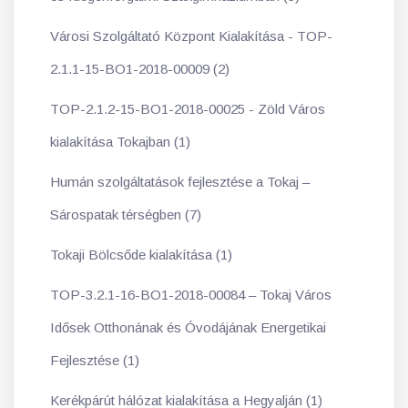
Városi Szolgáltató Központ Kialakítása - TOP-
2.1.1-15-BO1-2018-00009 (2)
TOP-2.1.2-15-BO1-2018-00025 - Zöld Város
kialakítása Tokajban (1)
Humán szolgáltatások fejlesztése a Tokaj –
Sárospatak térségben (7)
Tokaji Bölcsőde kialakítása (1)
TOP-3.2.1-16-BO1-2018-00084 – Tokaj Város
Idősek Otthonának és Óvodájának Energetikai
Fejlesztése (1)
Kerékpárút hálózat kialakítása a Hegyalján (1)