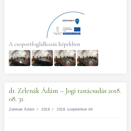
A csoportfoglalkozás képekben
dr. Zelenák Ádám – Jogi tanácsadás 2018.
08. 31.
Zelenak Ádám
2018
2018. szeptember 04