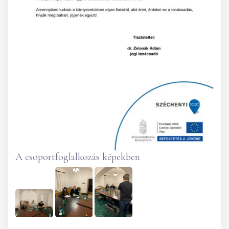
A csoportfoglalkozás képekben