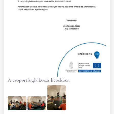
A csoportfoglalkozás képekben