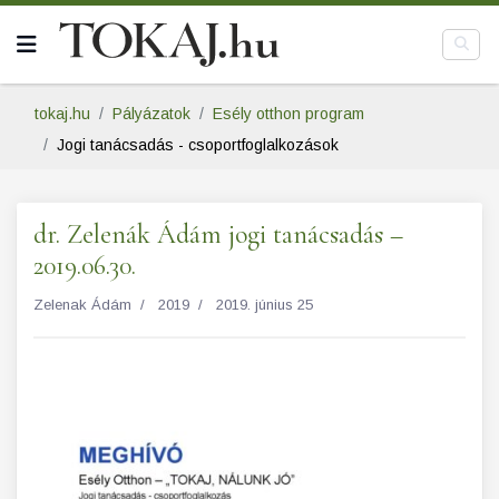
tokaj.hu
Pályázatok
Esély otthon program
Jogi tanácsadás - csoportfoglalkozások
dr. Zelenák Ádám jogi tanácsadás –
2019.06.30.
Zelenak Ádám
2019
2019. június 25