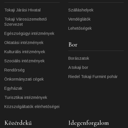
Tokaji Járási Hivatal
Szálláshelyek
Tokaji Városüzemeltető
Vendéglátók
Szervezet
Lehetőségek
Egészségügyi intézmények
Oktatási intézmények
Bor
Kulturális intézmények
Borászatok
Szociális intézmények
A tokaji bor
Rendőrség
Riedel Tokaji Furmint pohár
Önkormányzati cégek
Egyházak
Turisztikai intézmények
Közszolgáltatók elérhetőségei
Közérdekű
Idegenforgalom