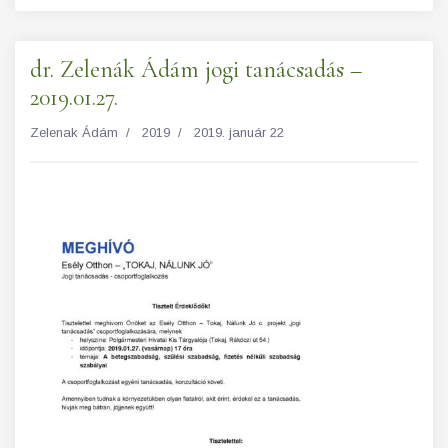
dr. Zelenák Ádám jogi tanácsadás –
2019.01.27.
Zelenak Ádám
2019
2019. január 22