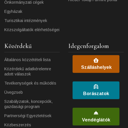
Önkormányzati cégek
Egyházak
Turisztikai intézmények
Közszolgáltatók elérhetőségei
Közérdekű
Idegenforgalom
Általános közzétételi lista
Szálláshelyek
Közérdekű adatkérelemre
adott válaszok
Tevékenységek és működés
Üvegzseb
Borászatok
Szabályzatok, koncepciók,
gazdasági program
Partnerségi Egyeztetések
Vendéglátók
Közbeszerzés