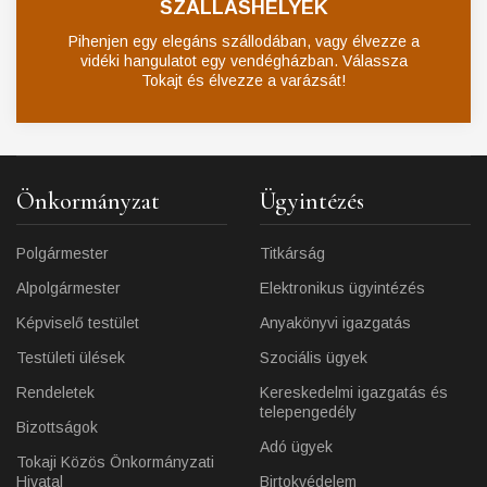
SZÁLLÁSHELYEK
Pihenjen egy elegáns szállodában, vagy élvezze a
vidéki hangulatot egy vendégházban. Válassza
Tokajt és élvezze a varázsát!
Önkormányzat
Ügyintézés
Polgármester
Titkárság
Alpolgármester
Elektronikus ügyintézés
Képviselő testület
Anyakönyvi igazgatás
Testületi ülések
Szociális ügyek
Rendeletek
Kereskedelmi igazgatás és
telepengedély
Bizottságok
Adó ügyek
Tokaji Közös Önkormányzati
Hivatal
Birtokvédelem