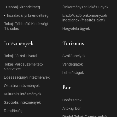
Csobaji kirendeltség
Önkormányzati lakás ügyek
Tiszaladányi kirendeltség
Eladó/kiadó önkormányzati
ingatlanok (frissítés alatt)
Tokaji Többcélú Kistérségi
Társulás
Hagyatéki ügyek
Intézmények
Turizmus
Tokaji Járási Hivatal
Szálláshelyek
Tokaji Városüzemeltető
Vendéglátók
Szervezet
Lehetőségek
Egészségügyi intézmények
Oktatási intézmények
Bor
Kulturális intézmények
Borászatok
Szociális intézmények
A tokaji bor
Rendőrség
Riedel Tokaji Furmint pohár