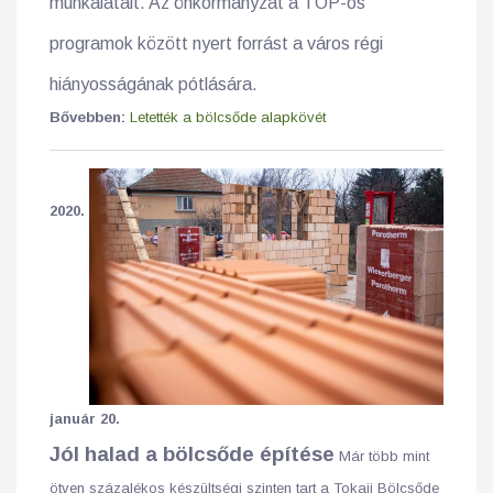
munkálatait. Az önkormányzat a TOP-os
programok között nyert forrást a város régi
hiányosságának pótlására.
Bővebben:
Letették a bölcsőde alapkövét
2020.
január 20.
Jól halad a bölcsőde építése
Már több mint
ötven százalékos készültségi szinten tart a Tokaji Bölcsőde