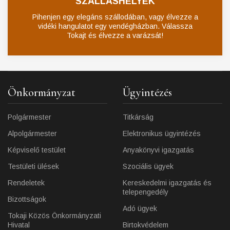
SZÁLLÁSHELYEK
Pihenjen egy elegáns szállodában, vagy élvezze a
vidéki hangulatot egy vendégházban. Válassza
Tokajt és élvezze a varázsát!
Önkormányzat
Ügyintézés
Polgármester
Titkárság
Alpolgármester
Elektronikus ügyintézés
Képviselő testület
Anyakönyvi igazgatás
Testületi ülések
Szociális ügyek
Rendeletek
Kereskedelmi igazgatás és
telepengedély
Bizottságok
Adó ügyek
Tokaji Közös Önkormányzati
Hivatal
Birtokvédelem