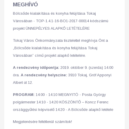
MEGHÍVÓ
Bölcsőde kialakítása és konyha felújítása Tokaj
Városában - TOP-1.4.1-16-BO1-2017-00014 kódszámú
projekt ÜNNEPÉLYES ALAPKŐ LETÉTELÉRE
Tokaj Város Önkormányzata tisztelettel meghívja Önt a
„Bölcsőde kialakítása és konyha felújítása Tokaj
Városában” című projekt alapkő letételére.
A rendezvény időpontja:
2019. október 9. (szerda) 14.00
óra.
A rendezvény helyszíne:
3910 Tokaj, Gróf Apponyi
Albert út 12.
PROGRAM:
14:00 - 14:10 MEGNYITÓ - Posta György
polgármester 14:10 - 14:20 KÖSZÖNTŐ – Koncz Ferenc
országgyűlési képviselő 14:20 - A Bölcsőde alapkő letétele
Megjelenésére feltétlenül számítok!