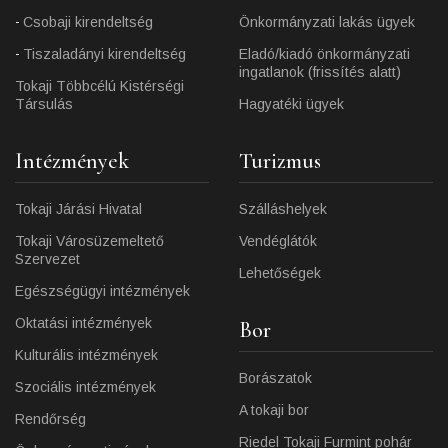
Csobaji kirendeltség
Önkormányzati lakás ügyek
Tiszaladányi kirendeltség
Eladó/kiadó önkormányzati
ingatlanok (frissítés alatt)
Tokaji Többcélú Kistérségi
Társulás
Hagyatéki ügyek
Intézmények
Turizmus
Tokaji Járási Hivatal
Szálláshelyek
Tokaji Városüzemeltető
Vendéglátók
Szervezet
Lehetőségek
Egészségügyi intézmények
Oktatási intézmények
Bor
Kulturális intézmények
Borászatok
Szociális intézmények
A tokaji bor
Rendőrség
Riedel Tokaji Furmint pohár