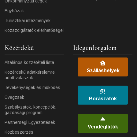
Önkormányzati cégek
Egyházak
Turisztikai intézmények
Közszolgáltatók elérhetőségei
Közérdekű
Idegenforgalom
Általános közzétételi lista
Szálláshelyek
Közérdekű adatkérelemre
adott válaszok
Tevékenységek és működés
Üvegzseb
Borászatok
Szabályzatok, koncepciók,
gazdasági program
Partnerségi Egyeztetések
Vendéglátók
Közbeszerzés