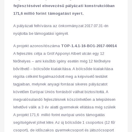
fejlesztésével elnevezésű pályázati konstrukcióban
171,6 millió forint támogatást nyert.
A pályázati felhívásra az önkormányzat 2017.07.31-én
nyújtotta be támogatási igényét.
A projekt azonosítószáma
TOP-1.4.1-16-BO1-2017-00014
.
A fejlesztés célja a Gróf Apponyi Albert utcán egy 12
férőhelyes – ami később igény esetén még 12 férőhelyre
bővíthető – bölcsőde kialakítása. A bölcsőde kialakítása
régóta célként fogalmazódott meg a képviselő testület
tagjaiban, melynek anyagi forrásai sikeres pályázatot
követően Európai Uniós forrásból válhat biztosítottá. A
megvalósulandó fejlesztésnek köszönhetően a településen
lehetővé válik a 3 év alatti gyermekek ellátása még szüleik
A projekt 171,6 millió forint európai uniós támogatás
segítségével jöhet létre. Az új bölcsőde 1 csoportos (12 fő/
csoport), de időszakos gyermekcsoport és játszócsoport