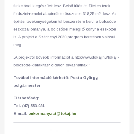
funkcióval kiegészített lesz. Belső fűtött és fűtetlen terek
földszint+emelet alapterülete összesen 318,25 m2. lesz. Az
építési tevékenységeken túl beszerzésre kerül a bölcsőde
eszközállománya, a bölcsődei melegítő konyha eszközei
is. A projekt a Széchenyi 2020 program keretében valósul
meg.
„A projektről bővebb információt a http://www.tokaj.hu/tokaji-
bolcsode-kialakitas/ oldalon olvashatnak.”
További információ kérhető:
Posta György,
polgármester
Elérhetőség:
Tel. (47) 553-031
E-mail:
onkormanyzat@tokaj.hu